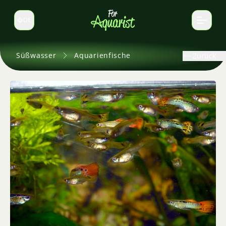
DE
Sprache wechseln
Süßwasser
Aquarienfische
Zurück