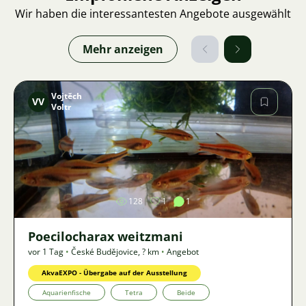
Wir haben die interessantesten Angebote ausgewählt
Mehr anzeigen
Vojtěch
VV
Voltr
Bild
128
1
1
Poecilocharax weitzmani
vor 1 Tag
•
České Budějovice
,
? km
•
Angebot
AkvaEXPO - Übergabe auf der Ausstellung
Aquarienfische
Tetra
Beide