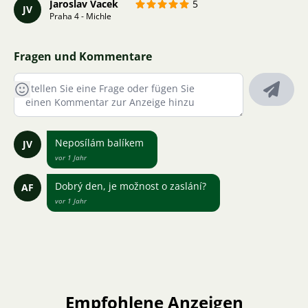
Jaroslav Vacek
5
JV
Praha 4 - Michle
Fragen und Kommentare
Neposílám balíkem
JV
vor 1 Jahr
Dobrý den, je možnost o zaslání?
AF
vor 1 Jahr
Empfohlene Anzeigen