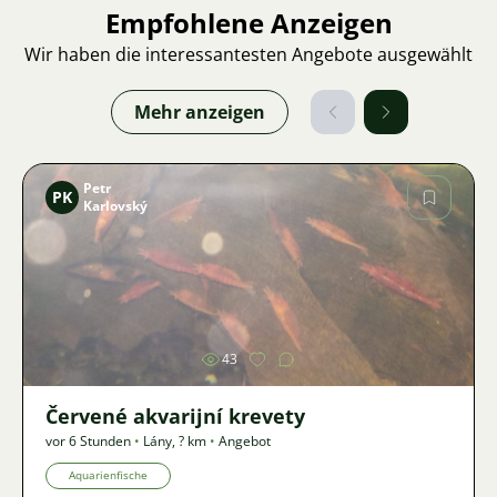
Empfohlene Anzeigen
Wir haben die interessantesten Angebote ausgewählt
Mehr anzeigen
Petr
PK
Karlovský
Bild
43
Červené akvarijní krevety
vor 6 Stunden
•
Lány
,
? km
•
Angebot
Aquarienfische