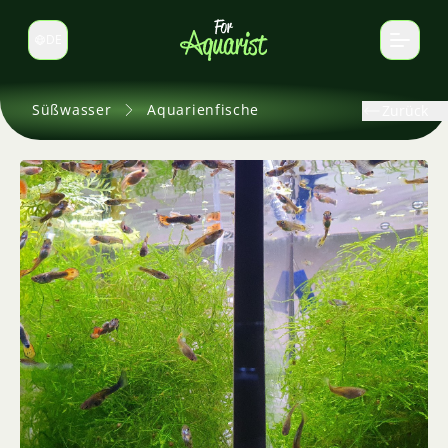
DE
Sprache wechseln
Süßwasser
Aquarienfische
Zurück