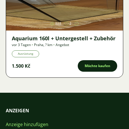
Bild
888
2
Aquarium 160l + Untergestell + Zubehör
vor 3 Tagen
•
Praha
,
? km
•
Angebot
Ausrüstung
1.500 Kč
Möchte kaufen
ANZEIGEN
Anzeige hinzufügen