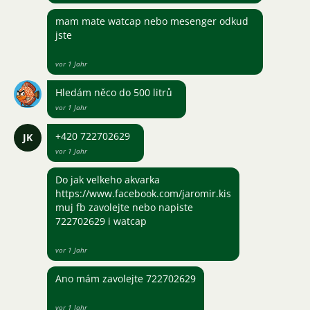
mam mate watcap nebo mesenger odkud
jste
vor 1 Jahr
Hledám něco do 500 litrů
vor 1 Jahr
+420 722702629
JK
vor 1 Jahr
Do jak velkeho akvarka
https://www.facebook.com/jaromir.kis
muj fb zavolejte nebo napiste
722702629 i watcap
vor 1 Jahr
Ano mám zavolejte 722702629
vor 1 Jahr