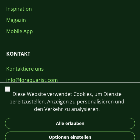
Inspiration
Magazin
Mobile App
KONTAKT
Kontaktiere uns
info@foraquarist.com
Schließen
+420 603 449 602
Diese Website verwendet Cookies, um Dienste
bereitzustellen, Anzeigen zu personalisieren und
den Verkehr zu analysieren.
Alle erlauben
CS
SK
EN
PL
DE
Optionen einstellen