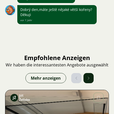
Dobrý den,máte ještě nějaké větší kořeny?
Děkuji
vor 1 Jahr
Empfohlene Anzeigen
Wir haben die interessantesten Angebote ausgewählt
Mehr anzeigen
Jiří
JŽ
Želísko