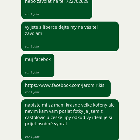
nebo zavolat na tel 722702629
vor 1 Jahr
vy jste z liberce dejte my na vás tel
zavolam
vor 1 Jahr
muj facebok
vor 1 Jahr
https://www.facebook.com/jaromir.kis
vor 1 Jahr
napiste mi sz mam krasne velke kořeny ale
nevim kam vam poslat fotky ja jsem z
častolovic u česke lipy odkud vy ideal je si
prijet osobně vybrat
vor 1 Jahr