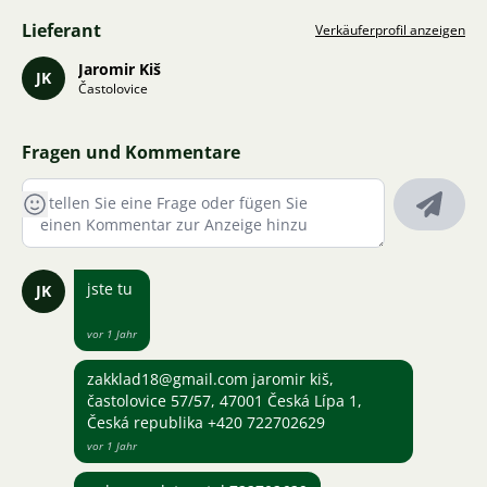
Lieferant
Verkäuferprofil anzeigen
Jaromir Kiš
JK
Častolovice
Fragen und Kommentare
jste tu
JK
vor 1 Jahr
zakklad18@gmail.com jaromir kiš,
častolovice 57/57, 47001 Česká Lípa 1,
Česká republika +420 722702629
vor 1 Jahr