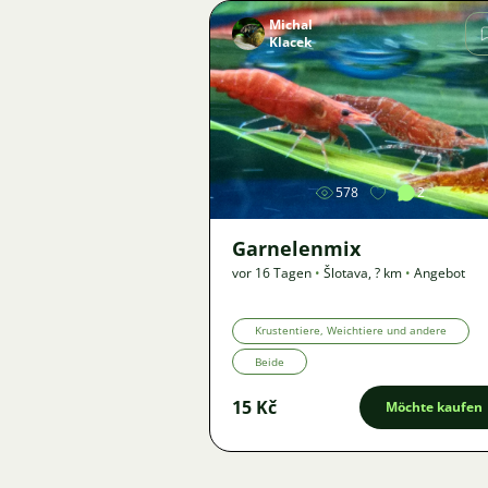
Michal
Klacek
Bild
578
2
Garnelenmix
vor 16 Tagen
•
Šlotava
,
? km
•
Angebot
Krustentiere, Weichtiere und andere
Beide
15 Kč
Möchte kaufen