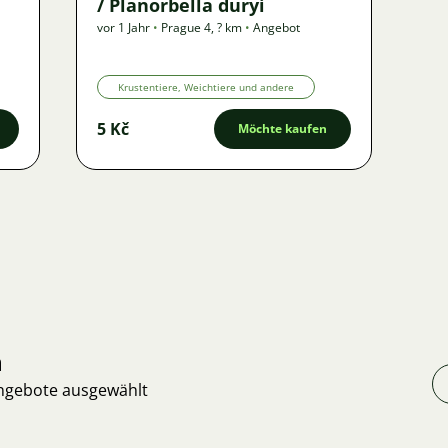
/ Planorbella duryi
vor 1 Jahr
•
Prague 4
,
? km
•
Angebot
Krustentiere, Weichtiere und andere
5 Kč
Möchte kaufen
n
Angebote ausgewählt