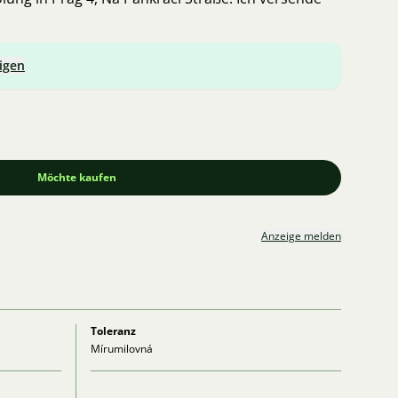
igen
Möchte kaufen
Anzeige melden
Toleranz
Mírumilovná