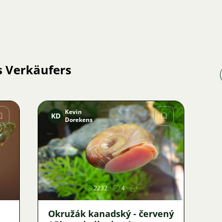
s Verkäufers
Kevin
KD
Dorekens
Bild
2232
4
Okružák kanadský - červený