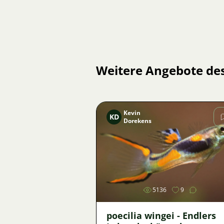
Weitere Angebote de
Kevin
KD
Dorekens
Bild
5136
9
poecilia wingei - Endlers