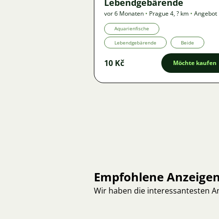
Lebendgebärende
vor 6 Monaten
•
Prague 4
,
? km
•
Angebot
Aquarienfische
Lebendgebärende
Beide
10 Kč
Möchte kaufen
Empfohlene Anzeige
Wir haben die interessantesten 