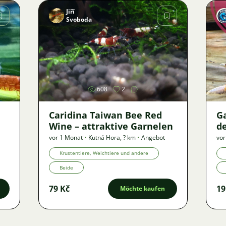
Jiří
Svoboda
Bild
608
2
Caridina Taiwan Bee Red
G
Wine – attraktive Garnelen
de
vor 1 Monat
•
Kutná Hora
,
? km
•
Angebot
vor
Krustentiere, Weichtiere und andere
Beide
79 Kč
19
Möchte kaufen