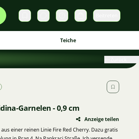
Beitreten
Direktnachrichten
Warenkorb
Teiche
Zurück
dina-Garnelen - 0,9 cm
Anzeige teilen
aus einer reinen Linie Fire Red Cherry. Dazu gratis
lung in Prag 4, Na Pankraci Straße. Ich versende