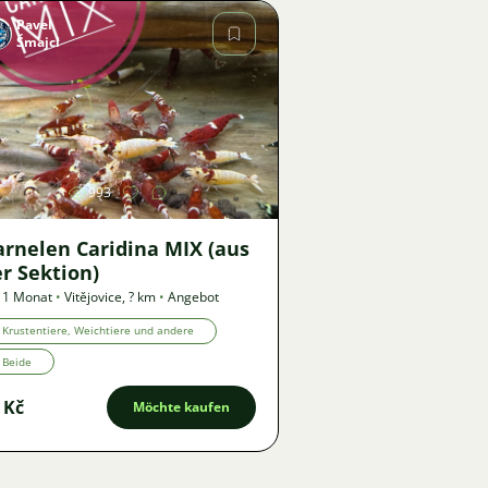
Pavel
Šmajcl
Bild
993
arnelen Caridina MIX (aus
r Sektion)
 1 Monat
•
Vitějovice
,
? km
•
Angebot
Krustentiere, Weichtiere und andere
Beide
 Kč
Möchte kaufen