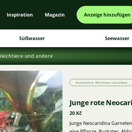
Inspiration
Magazin
Anzeige hinzufügen
Süßwasser
Seewasser
Weichtiere und andere
Krustentiere, Weichtiere und andere
Junge rote Neocari
20 Kč
Junge Neocaridina Garnelen 
eine Pflanze, Ruzkatec. Abho