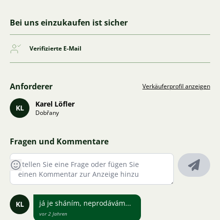
Bei uns einzukaufen ist sicher
Verifizierte E-Mail
Anforderer
Verkäuferprofil anzeigen
Karel Löfler
KL
Dobřany
Fragen und Kommentare
já je sháním, neprodávám...
KL
vor 2 Jahren