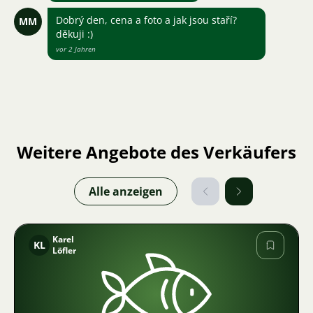
Dobrý den, cena a foto a jak jsou staří?
MM
děkuji :)
vor 2 Jahren
Weitere Angebote des Verkäufers
Alle anzeigen
Karel
KL
Löfler
Bild