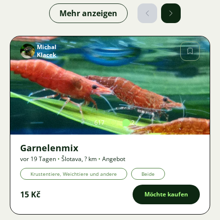
Mehr anzeigen
Michal
Klacek
Bild
617
2
Garnelenmix
vor 19 Tagen
•
Šlotava
,
? km
•
Angebot
Krustentiere, Weichtiere und andere
Beide
15 Kč
Möchte kaufen