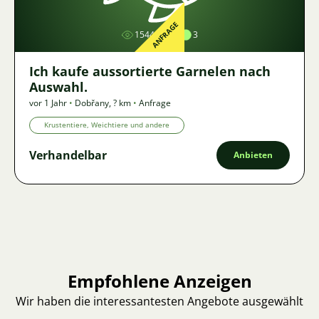
ANFRAGE
1544
3
Ich kaufe aussortierte Garnelen nach
Auswahl.
vor 1 Jahr
•
Dobřany
,
? km
•
Anfrage
Krustentiere, Weichtiere und andere
Verhandelbar
Anbieten
Empfohlene Anzeigen
Wir haben die interessantesten Angebote ausgewählt