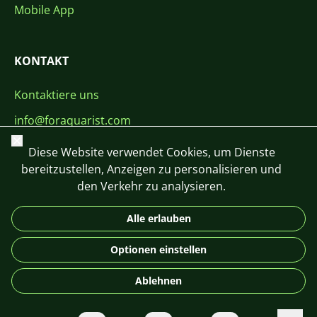
Mobile App
KONTAKT
Kontaktiere uns
info@foraquarist.com
Schließen
+420 603 449 602
Diese Website verwendet Cookies, um Dienste
bereitzustellen, Anzeigen zu personalisieren und
den Verkehr zu analysieren.
Alle erlauben
CS
SK
EN
PL
DE
Optionen einstellen
© 2026 For Aquarist
Ablehnen