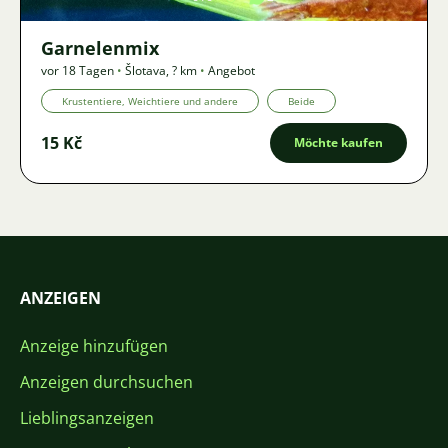
Garnelenmix
vor 18 Tagen
•
Šlotava
,
? km
•
Angebot
Krustentiere, Weichtiere und andere
Beide
15 Kč
Möchte kaufen
ANZEIGEN
Anzeige hinzufügen
Anzeigen durchsuchen
Lieblingsanzeigen