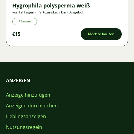
Hygrophila polysperma weiß
vor 19 Tagen
•
Partizánske
,
? km
•
Angebot
Pflanzen
€15
Möchte kaufen
ANZEIGEN
Anzeige hinzufügen
Anzeigen durchsuchen
Lieblingsanzeigen
Nutzungsregeln