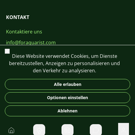
KONTAKT
Kontaktiere uns
info@foraquarist.com
Schließen
+420 603 449 602
Diese Website verwendet Cookies, um Dienste
bereitzustellen, Anzeigen zu personalisieren und
den Verkehr zu analysieren.
Alle erlauben
CS
SK
EN
PL
DE
Optionen einstellen
© 2026 For Aquarist
Ablehnen
Startseite
Direktnachrichte
Benu