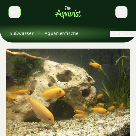
DE
Sprache wechseln
Süßwasser
Aquarienfische
Zurück