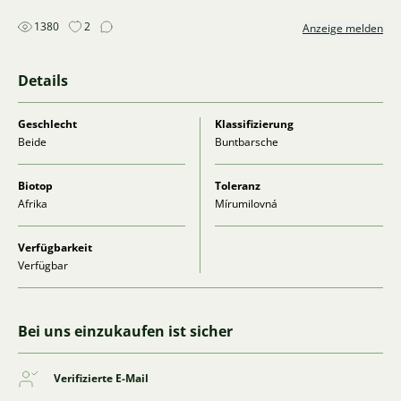
1380
2
Anzeige melden
Details
Geschlecht
Klassifizierung
Beide
Buntbarsche
Biotop
Toleranz
Afrika
Mírumilovná
Verfügbarkeit
Verfügbar
Bei uns einzukaufen ist sicher
Verifizierte E-Mail