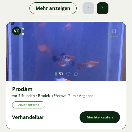
Mehr anzeigen
v
VG
g
Bild
53
Prodám
vor 5 Stunden
•
Brodek u Přerova
,
? km
•
Angebot
Aquarienfische
Verhandelbar
Möchte kaufen