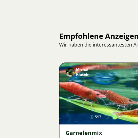
Empfohlene Anzeige
Wir haben die interessantesten 
Michal
Klacek
Bild
597
2
Garnelenmix