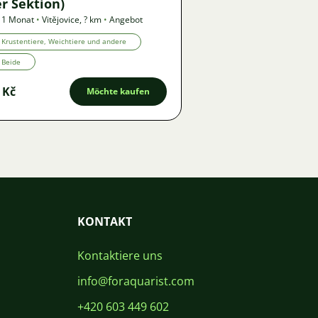
r Sektion)
 1 Monat
•
Vitějovice
,
? km
•
Angebot
Krustentiere, Weichtiere und andere
Beide
 Kč
Möchte kaufen
KONTAKT
Kontaktiere uns
info@foraquarist.com
+420 603 449 602