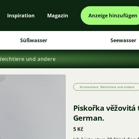
Inspiration
Magazin
Anzeige hinzufügen
Süßwasser
Seewasser
Weichtiere und andere
Krustentiere, Weichtiere und andere
Piskořka věžovitá 
German.
5 Kč