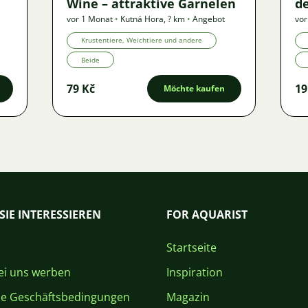
Wine – attraktive Garnelen
de
vor 1 Monat
•
Kutná Hora
,
? km
•
Angebot
vor
Krustentiere, Weichtiere und andere
Beide
79 Kč
19
Möchte kaufen
SIE INTERESSIEREN
FOR AQUARIST
Startseite
i uns werben
Inspiration
ne Geschäftsbedingungen
Magazin