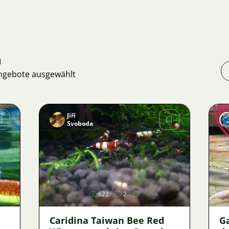
n
Angebote ausgewählt
Jiří
Svoboda
Bild
622
2
Caridina Taiwan Bee Red
G