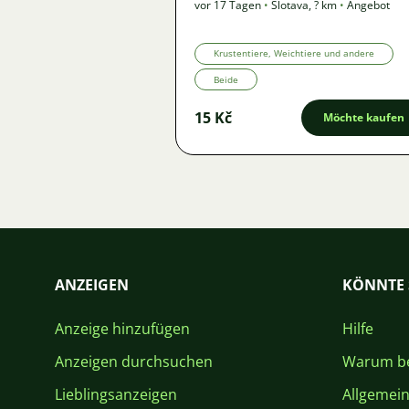
vor 17 Tagen
•
Šlotava
,
? km
•
Angebot
Krustentiere, Weichtiere und andere
Beide
15 Kč
Möchte kaufen
ANZEIGEN
KÖNNTE 
Anzeige hinzufügen
Hilfe
Anzeigen durchsuchen
Warum be
Lieblingsanzeigen
Allgemei