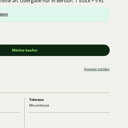
dflöhe an. Übergabe nur in Beroun. 1 Stück = 5 Kč
igen
Möchte kaufen
Anzeige melden
Toleranz
Mírumilovná