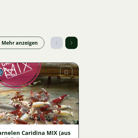
Mehr anzeigen
Pavel
Šmajcl
Bild
1003
arnelen Caridina MIX (aus