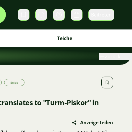
Beitreten
Direktnachrichten
Warenkorb
Teiche
Zurück
Beide
translates to "Turm-Piskor" in
Anzeige teilen