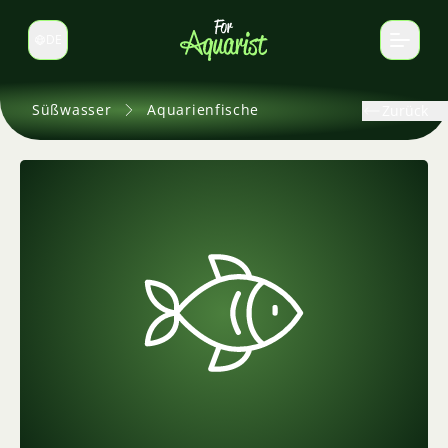
DE
Sprache wechseln
Süßwasser
Aquarienfische
Zurück