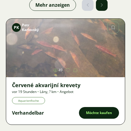
Mehr anzeigen
Petr
PK
Karlovský
Bild
49
Červené akvarijní krevety
vor 19 Stunden
•
Lány
,
? km
•
Angebot
Aquarienfische
Verhandelbar
Möchte kaufen