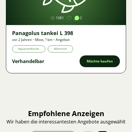
1081
2
Panagolus tankei L 398
vor 2 Jahren
•
Most
,
? km
•
Angebot
Aquarienfische
Männlich
Verhandelbar
Möchte kaufen
Empfohlene Anzeigen
Wir haben die interessantesten Angebote ausgewählt