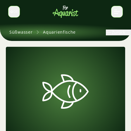
DE
Sprache wechseln
Süßwasser
Aquarienfische
Zurück