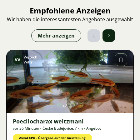
Empfohlene Anzeigen
Wir haben die interessantesten Angebote ausgewählt
Mehr anzeigen
Vojtěch
VV
Voltr
Bild
20
Poecilocharax weitzmani
vor 36 Minuten
•
České Budějovice
,
? km
•
Angebot
AkvaEXPO - Übergabe auf der Ausstellung