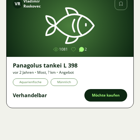
Vladimír
VR
Roskovec
Bild
1081
2
Panagolus tankei L 398
vor 2 Jahren
•
Most
,
? km
•
Angebot
Aquarienfische
Männlich
Verhandelbar
Möchte kaufen