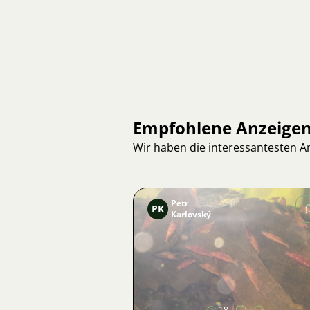
Empfohlene Anzeige
Wir haben die interessantesten 
Petr
PK
Karlovský
Bild
18