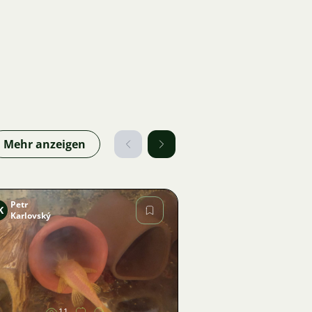
Mehr anzeigen
Petr
K
Karlovský
Bild
11