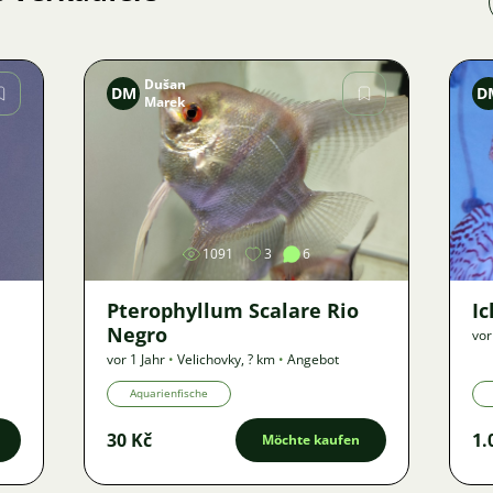
Dušan
DM
D
Marek
Bild
1091
3
6
Pterophyllum Scalare Rio
Ic
Negro
vor
vor 1 Jahr
•
Velichovky
,
? km
•
Angebot
Aquarienfische
30 Kč
1.
Möchte kaufen