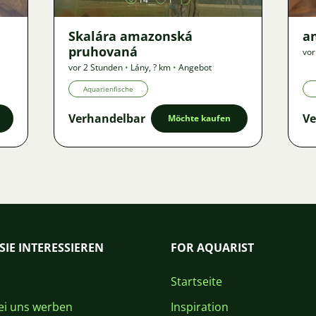
Skalára amazonská
an
pruhovaná
vor
vor 2 Stunden
•
Lány
,
? km
•
Angebot
Aquarienfische
Verhandelbar
Ve
Möchte kaufen
SIE INTERESSIEREN
FOR AQUARIST
Startseite
i uns werben
Inspiration