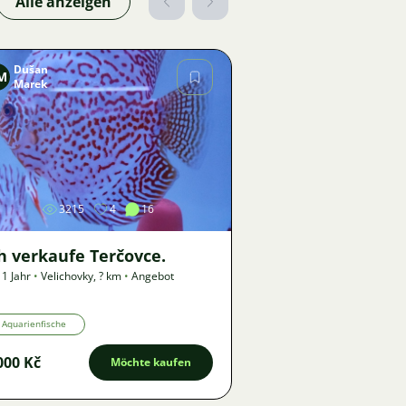
Alle anzeigen
Dušan
M
Marek
Bild
3215
4
16
h verkaufe Terčovce.
 1 Jahr
•
Velichovky
,
? km
•
Angebot
Aquarienfische
000 Kč
Möchte kaufen