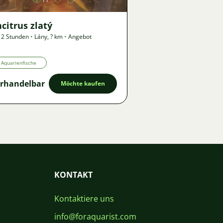
citrus zlatý
 2 Stunden
•
Lány
,
? km
•
Angebot
Aquarienfische
rhandelbar
Möchte kaufen
KONTAKT
Kontaktiere uns
info@foraquarist.com