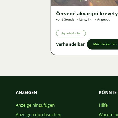
Červené akvarijní krevety
vor 2 Stunden
•
Lány
,
? km
•
Angebot
Aquarienfische
Verhandelbar
Möchte kaufen
ANZEIGEN
KÖNNTE 
Anzeige hinzufügen
Hilfe
Anzeigen durchsuchen
Warum be