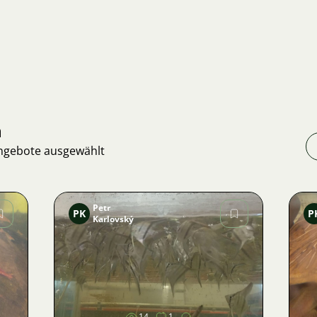
n
Angebote ausgewählt
Petr
PK
P
Karlovský
Bild
14
1