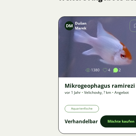
Dušan
DM
Marek
Bild
1380
4
2
Mikrogeophagus ramirezi
vor 1 Jahr
•
Velichovky
,
? km
•
Angebot
Aquarienfische
Verhandelbar
Möchte kaufen