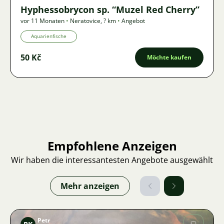
Hyphessobrycon sp. “Muzel Red Cherry”
vor 11 Monaten
•
Neratovice
,
? km
•
Angebot
Aquarienfische
50 Kč
Möchte kaufen
Empfohlene Anzeigen
Wir haben die interessantesten Angebote ausgewählt
Mehr anzeigen
Petr