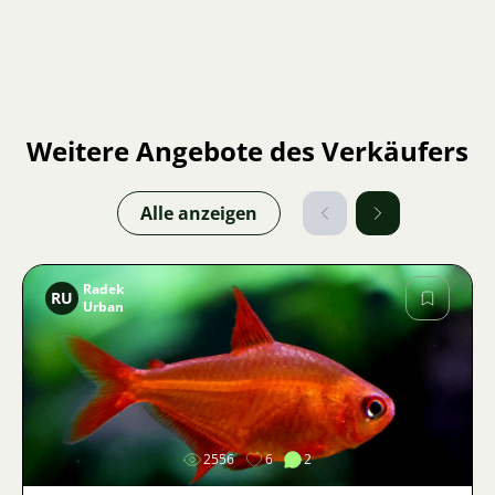
Weitere Angebote des Verkäufers
Alle anzeigen
Radek
RU
Urban
Bild
2556
6
2