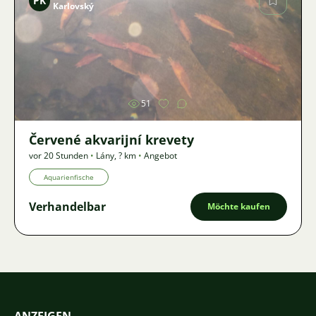
PK
Karlovský
Bild
51
Červené akvarijní krevety
vor 20 Stunden
•
Lány
,
? km
•
Angebot
Aquarienfische
Verhandelbar
Möchte kaufen