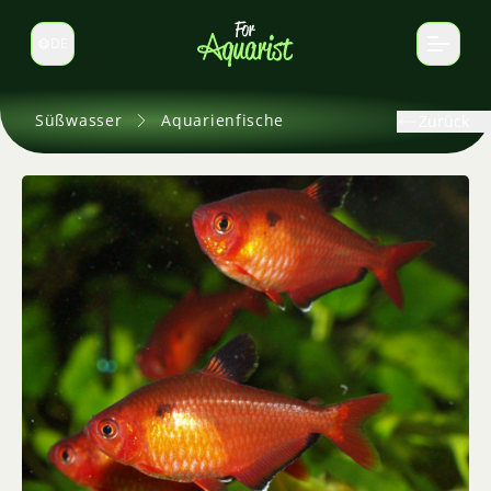
DE
Sprache wechseln
Süßwasser
Aquarienfische
Zurück