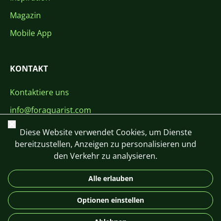
Magazin
Mobile App
KONTAKT
Kontaktiere uns
info@foraquarist.com
Schließen
+420 603 449 602
Diese Website verwendet Cookies, um Dienste
bereitzustellen, Anzeigen zu personalisieren und
den Verkehr zu analysieren.
Alle erlauben
CS
SK
EN
PL
DE
Optionen einstellen
© 2026 For Aquarist