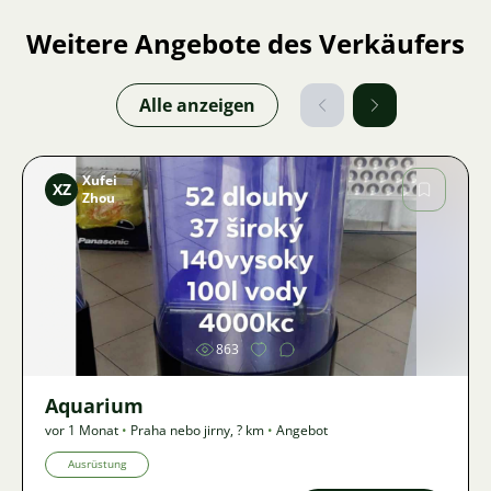
Weitere Angebote des Verkäufers
Alle anzeigen
Xufei
XZ
Zhou
Bild
863
Aquarium
vor 1 Monat
•
Praha nebo jirny
,
? km
•
Angebot
Ausrüstung