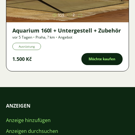
959
2
Aquarium 160l + Untergestell + Zubehör
vor 5 Tagen
•
Praha
,
? km
•
Angebot
Ausrüstung
1.500 Kč
Möchte kaufen
ANZEIGEN
Anzeige hinzufügen
Anzeigen durchsuchen