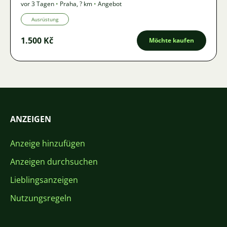
vor 3 Tagen
•
Praha
,
? km
•
Angebot
Ausrüstung
1.500 Kč
Möchte kaufen
ANZEIGEN
Anzeige hinzufügen
Anzeigen durchsuchen
Lieblingsanzeigen
Nutzungsregeln