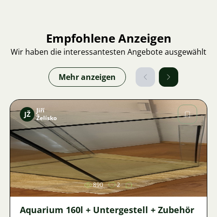
Empfohlene Anzeigen
Wir haben die interessantesten Angebote ausgewählt
Mehr anzeigen
Jiří
JŽ
Želísko
Bild
890
2
Aquarium 160l + Untergestell + Zubehör