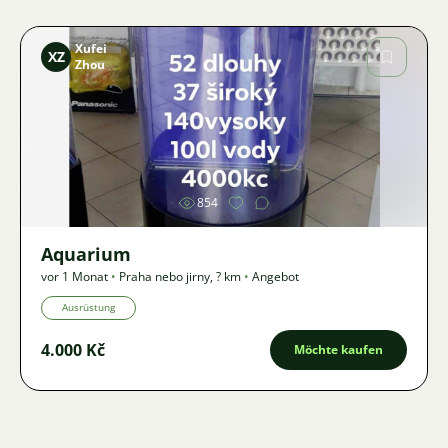
Xufei
XZ
Zhou
Bild
854
Aquarium
vor 1 Monat
•
Praha nebo jirny
,
? km
•
Angebot
Ausrüstung
4.000 Kč
Möchte kaufen