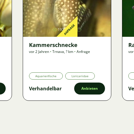
Bild
ANFRAGE
1925
Kammerschnecke
R
vor 2 Jahren
•
Trnava
,
? km
•
Anfrage
vor
Aquarienfische
Loricariidae
Verhandelbar
Ve
Anbieten