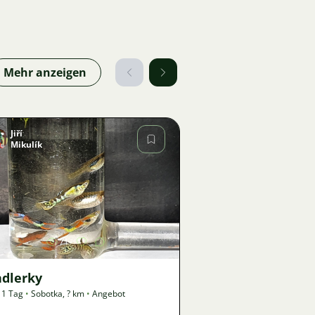
Mehr anzeigen
Jiří
Mikulík
Bild
71
ndlerky
 1 Tag
•
Sobotka
,
? km
•
Angebot