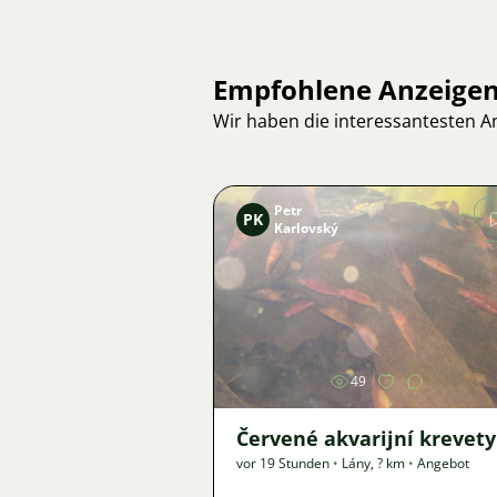
Empfohlene Anzeige
Wir haben die interessantesten 
Petr
PK
Karlovský
Bild
49
Červené akvarijní krevety
vor 19 Stunden
•
Lány
,
? km
•
Angebot