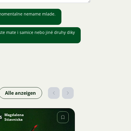
e. momentalne nemame mlade.
ste mate i samice nebo jiné druhy diky
Alle anzeigen
Magdalena
S
Stiavnicka