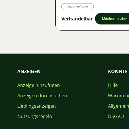
Aquarienfische
Verhandelbar
Möchte kaufen
ANZEIGEN
KÖNNTE 
Anzeige hinzufügen
Hilfe
Anzeigen durchsuchen
Warum be
Lieblingsanzeigen
Allgemei
Nutzungsregeln
DSGVO