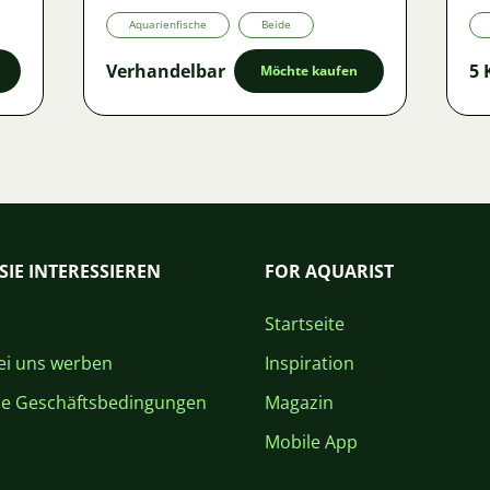
Aquarienfische
Beide
Verhandelbar
5 
Möchte kaufen
SIE INTERESSIEREN
FOR AQUARIST
Startseite
i uns werben
Inspiration
ne Geschäftsbedingungen
Magazin
Mobile App