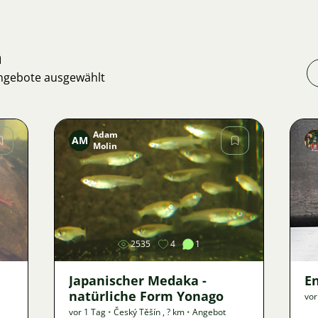
n
Angebote ausgewählt
Adam
AM
Molin
Bild
2535
4
1
Japanischer Medaka -
E
natürliche Form Yonago
vor
vor 1 Tag
•
Český Těšín
,
? km
•
Angebot