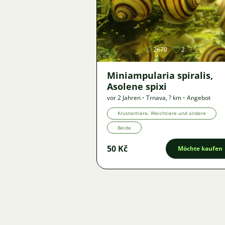
Bild
2670
2
Miniampularia spiralis,
Asolene spixi
vor 2 Jahren
•
Trnava
,
? km
•
Angebot
Krustentiere, Weichtiere und andere
Beide
50 Kč
Möchte kaufen