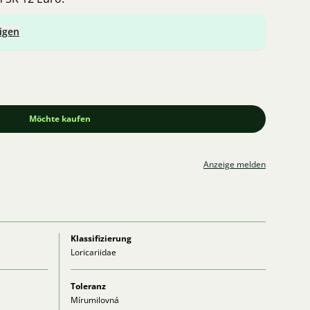
igen
Möchte kaufen
Anzeige melden
Klassifizierung
Loricariidae
Toleranz
Mírumilovná