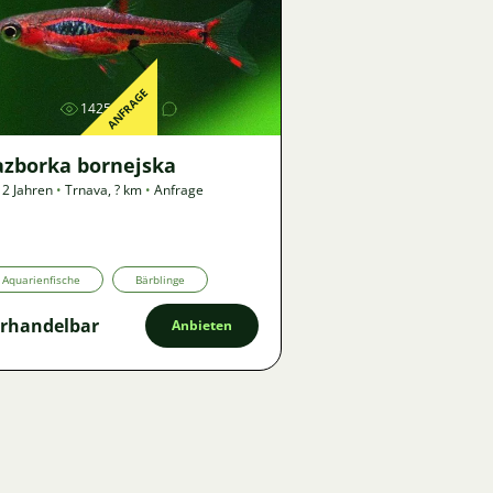
Bild
ANFRAGE
1425
2
azborka bornejska
 2 Jahren
•
Trnava
,
? km
•
Anfrage
Aquarienfische
Bärblinge
rhandelbar
Anbieten