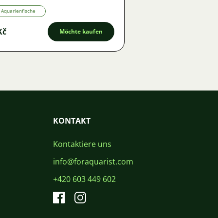
Aquarienfische
Kč
Möchte kaufen
KONTAKT
Kontaktiere uns
info@foraquarist.com
+420 603 449 602