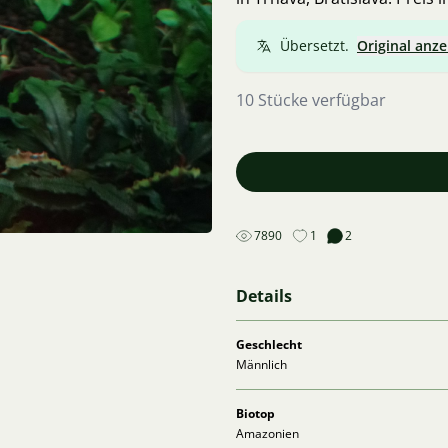
Übersetzt.
Original anze
10 Stücke verfügbar
7890
1
2
Details
Geschlecht
Männlich
Biotop
Amazonien