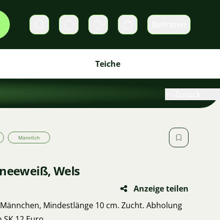
Beitreten
Direktnachrichten
Warenkorb
Teiche
Zurück
Männlich
hneeweiß, Wels
Anzeige teilen
, Männchen, Mindestlänge 10 cm. Zucht. Abholung
in SK 12 Euro.