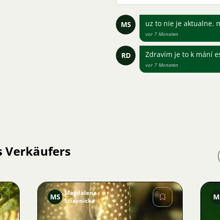
uz to nie je aktualn
MS
vor 7 Monaten
Zdravím je to k mání e
RD
vor 7 Monaten
s Verkäufers
Magdalena
MS
M
Stiavnicka