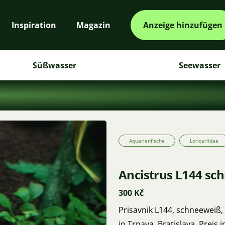
Inspiration
Magazin
Anzeige hinzufügen
Süßwasser
Seewasser
Aquarienfische
Loricariidae
Ancistrus L144 sc
300 Kč
Prisavnik L144, schneeweiß
in Trnava, Bratislava. Preis 