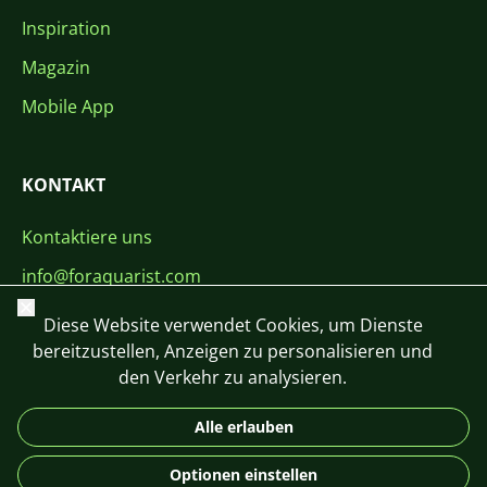
Inspiration
Magazin
Mobile App
KONTAKT
Kontaktiere uns
info@foraquarist.com
Schließen
+420 603 449 602
Diese Website verwendet Cookies, um Dienste
bereitzustellen, Anzeigen zu personalisieren und
den Verkehr zu analysieren.
Alle erlauben
CS
SK
EN
PL
DE
Optionen einstellen