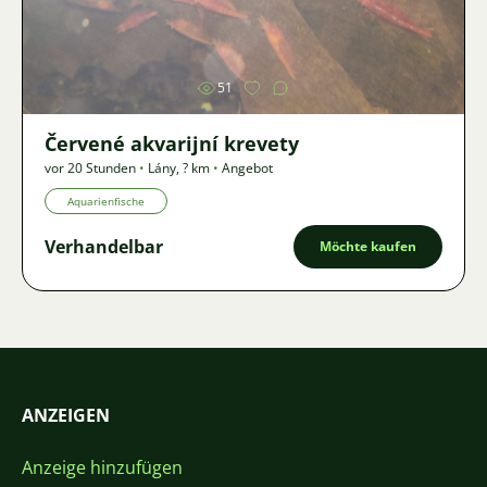
Bild
51
Červené akvarijní krevety
vor 20 Stunden
•
Lány
,
? km
•
Angebot
Aquarienfische
Verhandelbar
Möchte kaufen
ANZEIGEN
Anzeige hinzufügen