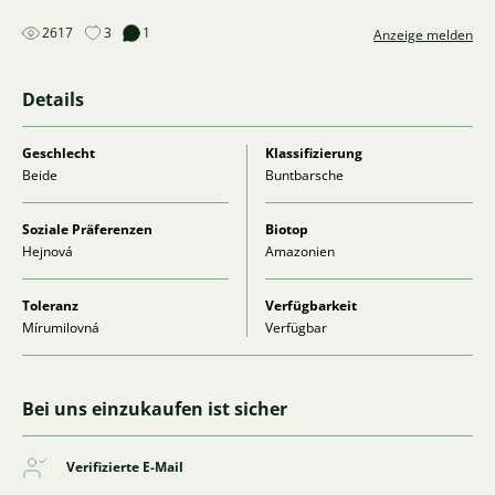
2617
3
1
Anzeige melden
Details
Geschlecht
Klassifizierung
Beide
Buntbarsche
Soziale Präferenzen
Biotop
Hejnová
Amazonien
Toleranz
Verfügbarkeit
Mírumilovná
Verfügbar
Bei uns einzukaufen ist sicher
Verifizierte E-Mail