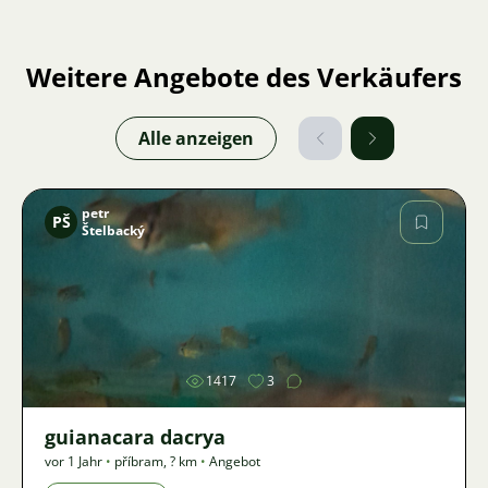
Weitere Angebote des Verkäufers
Alle anzeigen
petr
PŠ
Štelbacký
Bild
1417
3
guianacara dacrya
vor 1 Jahr
•
příbram
,
? km
•
Angebot