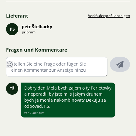
Lieferant
Verkäuferprofil anzeigen
petr Štelbacký
PŠ
příbram
Fragen und Kommentare
Dobry den.Mela bych zajem o ty Perletovky
TŠ
a neporadil by jste mi s jakym druhem
bych je mohla nakombinovat? Dekuju za
odpoved.T.S.
vor 7 Monaten