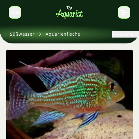
DE
Sprache wechseln
Süßwasser
Aquarienfische
Zurück