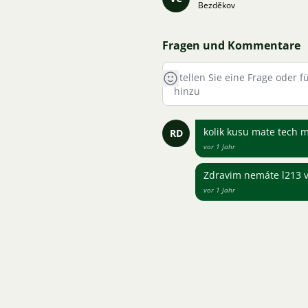
Bezděkov
Fragen und Kommentare
kolik kusu mate tech 
RD
vor 1 Jahr
Zdravim nemáte l213 v
vor 1 Jahr