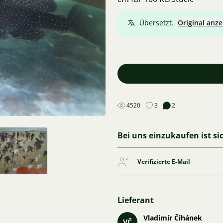
Übersetzt.
Original anze
4520
3
2
Bei uns einzukaufen ist si
Verifizierte E-Mail
Lieferant
Vladimír Čihánek
VČ