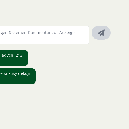
mladych l213
ětší kusy dekuji