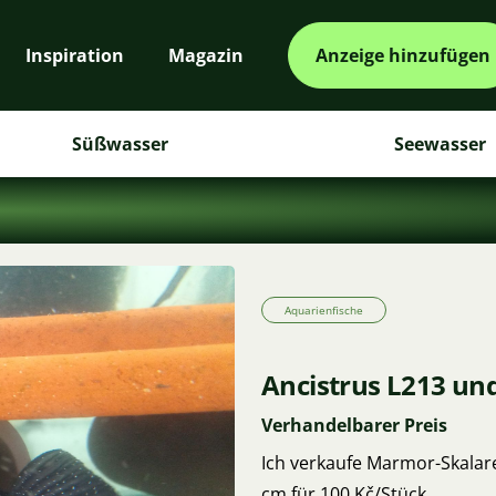
Inspiration
Magazin
Anzeige hinzufügen
Süßwasser
Seewasser
Aquarienfische
Ancistrus L213 un
Verhandelbarer Preis
Ich verkaufe Marmor-Skalare
cm für 100 Kč/Stück.