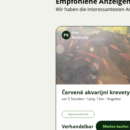
Empfohlene Anzeige
Wir haben die interessantesten 
Petr
PK
Karlovský
Bild
39
Červené akvarijní krevety
vor 5 Stunden
•
Lány
,
? km
•
Angebot
Aquarienfische
Verhandelbar
Möchte kaufen