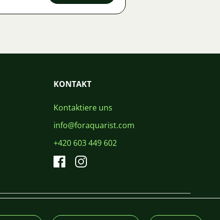
KONTAKT
Kontaktiere uns
info@foraquarist.com
+420 603 449 602
CS
SK
EN
PL
DE
© 2026 For Aquarist