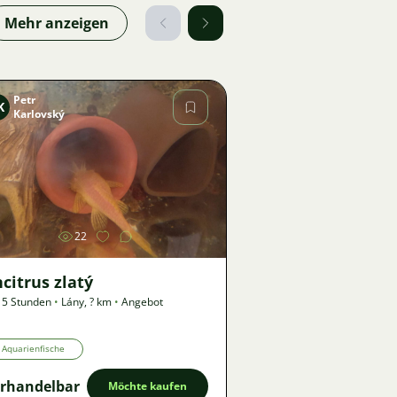
Mehr anzeigen
Petr
K
Karlovský
Bild
22
citrus zlatý
 5 Stunden
•
Lány
,
? km
•
Angebot
Aquarienfische
rhandelbar
Möchte kaufen