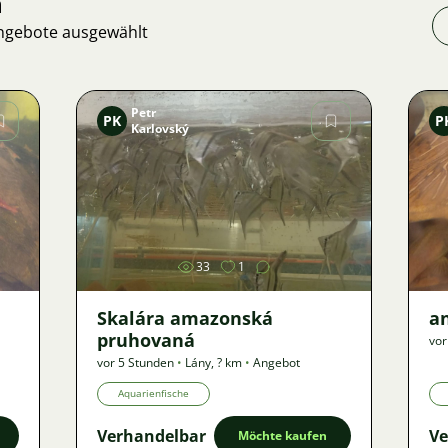
n
Angebote ausgewählt
Petr
PK
P
Karlovský
Bild
33
1
Skalára amazonská
an
pruhovaná
vor
vor 5 Stunden
•
Lány
,
? km
•
Angebot
Aquarienfische
Verhandelbar
Ve
Möchte kaufen