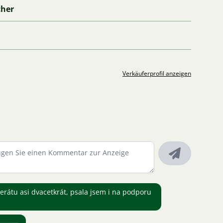
cher
Verkäuferprofil anzeigen
zerátu asi dvacetkrát, psala jsem i na podporu