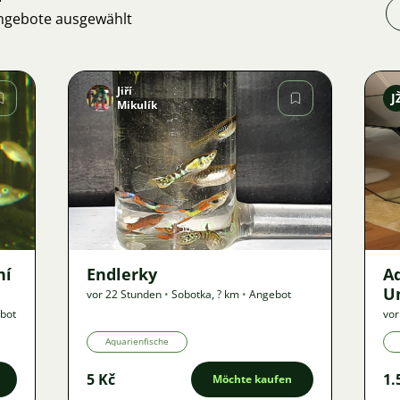
Angebote ausgewählt
Jiří
J
Mikulík
Bild
50
ní
Endlerky
A
Un
vor 22 Stunden
•
Sobotka
,
? km
•
Angebot
bot
vor
Aquarienfische
5 Kč
1.
Möchte kaufen