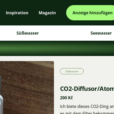
Inspiration
Magazin
Anzeige hinzufügen
Süßwasser
Seewasser
Süßwasser
CO2-Diffusor/Atom
200 Kč
Ich biete dieses CO2-Ding a
es mit dem Filter bekommen,