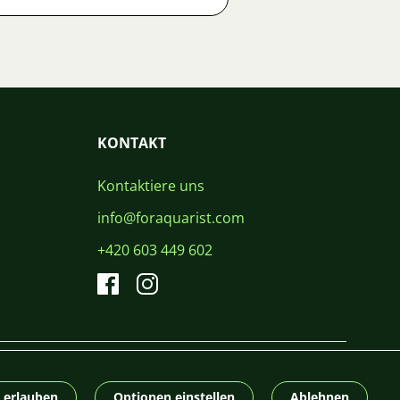
KONTAKT
Kontaktiere uns
info@foraquarist.com
+420 603 449 602
CS
SK
EN
PL
DE
© 2026 For Aquarist
e erlauben
Optionen einstellen
Ablehnen