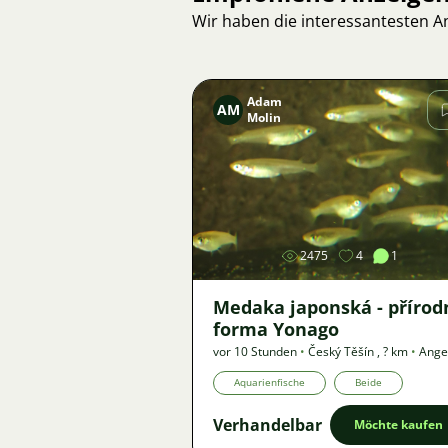
Wir haben die interessantesten 
Adam
AM
Molin
Bild
2475
4
1
Medaka japonská - přírod
forma Yonago
vor 10 Stunden
•
Český Těšín
,
? km
•
Ange
Aquarienfische
Beide
Verhandelbar
Möchte kaufen