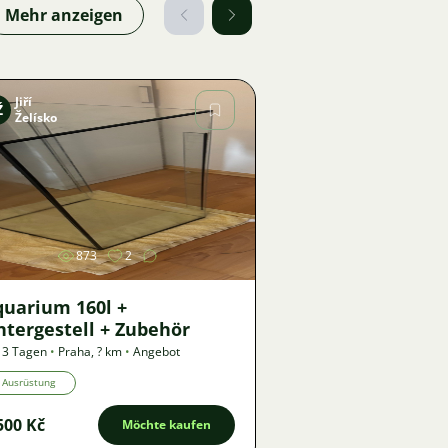
Mehr anzeigen
Jiří
Ž
Želísko
Bild
873
2
quarium 160l +
tergestell + Zubehör
 3 Tagen
•
Praha
,
? km
•
Angebot
Ausrüstung
500 Kč
Möchte kaufen