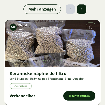
Mehr anzeigen
Michal
MF
Fiala
Bild
28
Keramické náplně do filtru
vor 6 Stunden
•
Rožmitál pod Třemšínem
,
? km
•
Angebot
Ausrüstung
Verhandelbar
Möchte kaufen