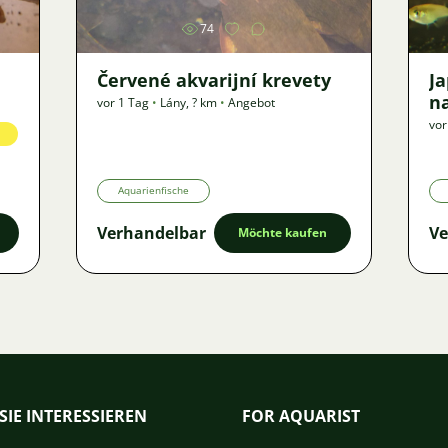
74
Červené akvarijní krevety
J
n
vor 1 Tag
•
Lány
,
? km
•
Angebot
vor
Aquarienfische
Verhandelbar
Ve
Möchte kaufen
SIE INTERESSIEREN
FOR AQUARIST