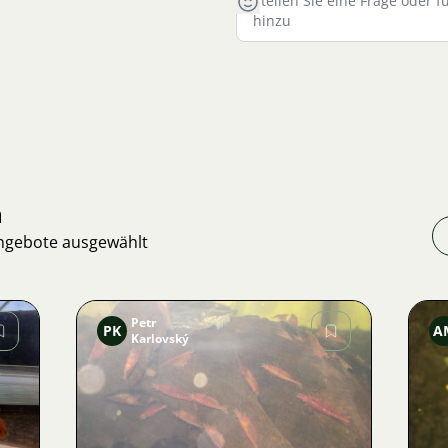
n
Angebote ausgewählt
Petr
PK
A
Karlovský
Bild