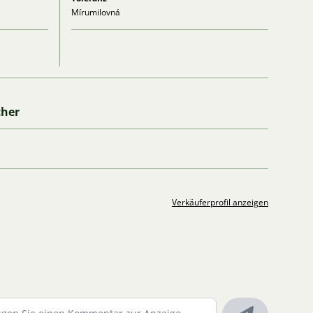
Mírumilovná
cher
Verkäuferprofil anzeigen