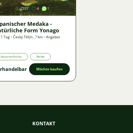
2557
4
1
apanischer Medaka -
atürliche Form Yonago
 1 Tag
•
Český Těšín
,
? km
•
Angebot
Aquarienfische
Beide
rhandelbar
Möchte kaufen
KONTAKT