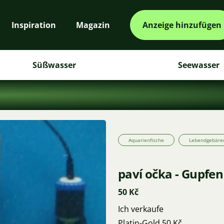
Inspiration
Magazin
Anzeige hinzufügen
Süßwasser
Seewasser
Aquarienfische
Lebendgebäre
paví očka - Gupfen
50 Kč
Ich verkaufe
Platin-Gold 50 Kč