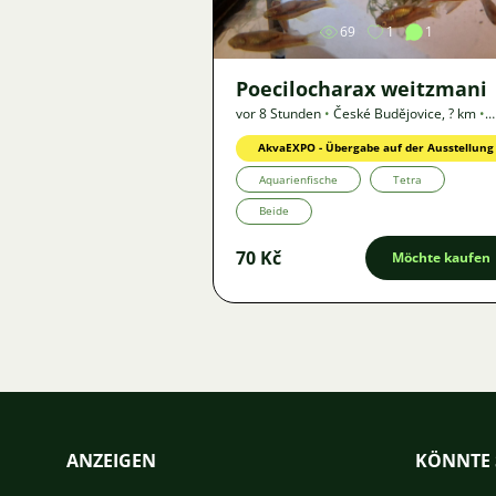
69
1
1
Poecilocharax weitzmani
vor 8 Stunden
•
České Budějovice
,
? km
•
Angebot
AkvaEXPO - Übergabe auf der Ausstellung
Aquarienfische
Tetra
Beide
70 Kč
Möchte kaufen
ANZEIGEN
KÖNNTE 