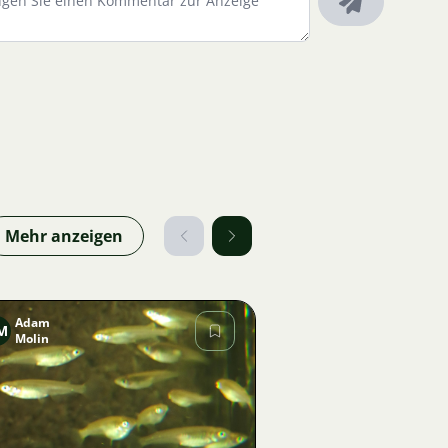
Mehr anzeigen
Adam
M
Molin
Bild