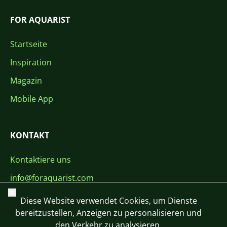
FOR AQUARIST
Startseite
Inspiration
Magazin
Mobile App
KONTAKT
Kontaktiere uns
info@foraquarist.com
Schließen
+420 603 449 602
Diese Website verwendet Cookies, um Dienste
bereitzustellen, Anzeigen zu personalisieren und
den Verkehr zu analysieren.