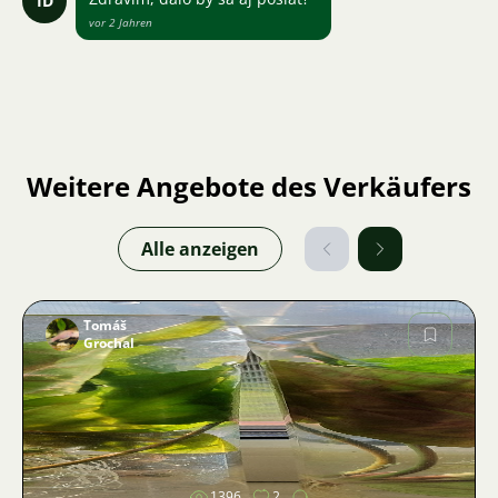
ID
vor 2 Jahren
Weitere Angebote des Verkäufers
Alle anzeigen
Tomáš
Grochal
Bild
1396
2