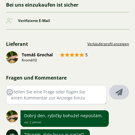
Bei uns einzukaufen ist sicher
Verifizierte E-Mail
Lieferant
Verkäuferprofil anzeigen
Tomáš Grochal
5
Kroměříž
Fragen und Kommentare
Dobrý den, rybičky bohužel neposílám.
vor 2 Jahren
Zdravím, dalo by sa aj poslať?