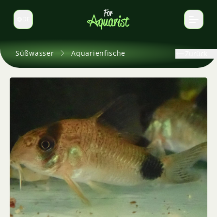
DE
Sprache wechseln
Süßwasser
Aquarienfische
Zurück