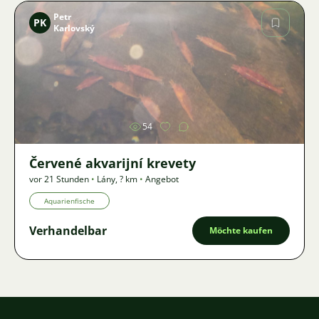
Petr
PK
Karlovský
Bild
54
Červené akvarijní krevety
vor 21 Stunden
•
Lány
,
? km
•
Angebot
Aquarienfische
Verhandelbar
Möchte kaufen