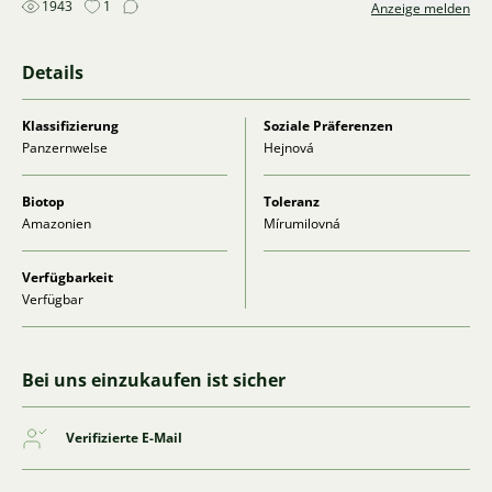
1943
1
Anzeige melden
Details
Klassifizierung
Soziale Präferenzen
Panzernwelse
Hejnová
Biotop
Toleranz
Amazonien
Mírumilovná
Verfügbarkeit
Verfügbar
Bei uns einzukaufen ist sicher
Verifizierte E-Mail