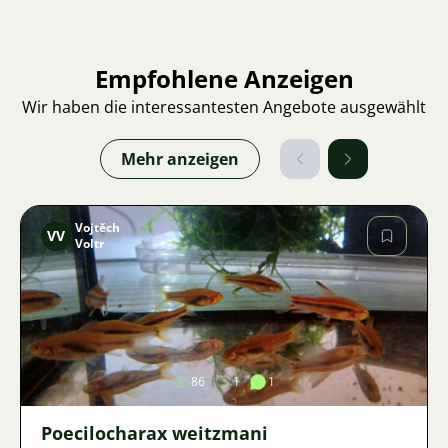
Empfohlene Anzeigen
Wir haben die interessantesten Angebote ausgewählt
Mehr anzeigen
Vojtěch
VV
Voltr
Bild
86
1
1
Poecilocharax weitzmani