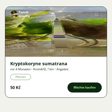
Tomáš
Grochal
Bild
1397
2
Kryptokoryne sumatrana
vor 4 Monaten
•
Kroměříž
,
? km
•
Angebot
Pflanzen
50 Kč
Möchte kaufen