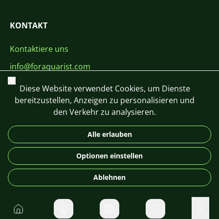
KONTAKT
Kontaktiere uns
info@foraquarist.com
Schließen
+420 603 449 602
Diese Website verwendet Cookies, um Dienste
bereitzustellen, Anzeigen zu personalisieren und
den Verkehr zu analysieren.
Alle erlauben
CS
SK
EN
PL
DE
Optionen einstellen
© 2026 For Aquarist
Ablehnen
Startseite
Direktnachrichte
Benu