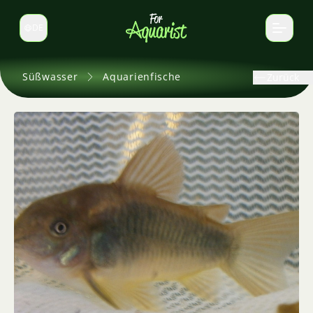
DE
Sprache wechseln
Süßwasser
Aquarienfische
Zurück