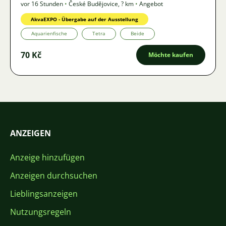
vor 16 Stunden
•
České Budějovice
,
? km
•
Angebot
AkvaEXPO - Übergabe auf der Ausstellung
Aquarienfische
Tetra
Beide
70 Kč
Möchte kaufen
ANZEIGEN
Anzeige hinzufügen
Anzeigen durchsuchen
Lieblingsanzeigen
Nutzungsregeln