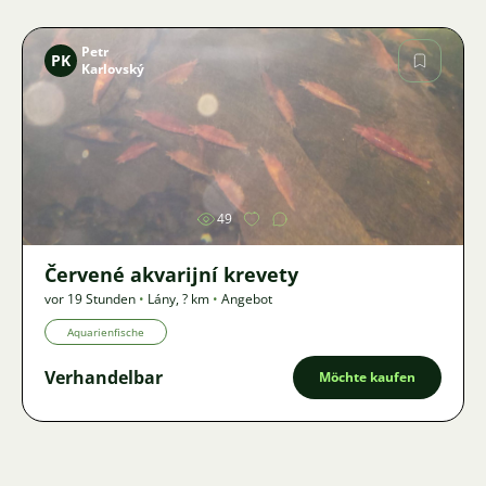
Petr
PK
Karlovský
Bild
49
Červené akvarijní krevety
vor 19 Stunden
•
Lány
,
? km
•
Angebot
Aquarienfische
Verhandelbar
Möchte kaufen