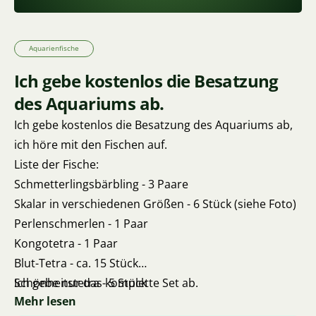
Aquarienfische
Ich gebe kostenlos die Besatzung
des Aquariums ab.
Ich gebe kostenlos die Besatzung des Aquariums ab,
ich höre mit den Fischen auf.
Liste der Fische:
Schmetterlingsbärbling - 3 Paare
Skalar in verschiedenen Größen - 6 Stück (siehe Foto)
Perlenschmerlen - 1 Paar
Kongotetra - 1 Paar
Blut-Tetra - ca. 15 Stück
Schönheitstetra - 5 Stück
Ich gebe nur das komplette Set ab.
Mehr lesen
Hoplosternum thoracatum - 3 Stück ca. 10 cm