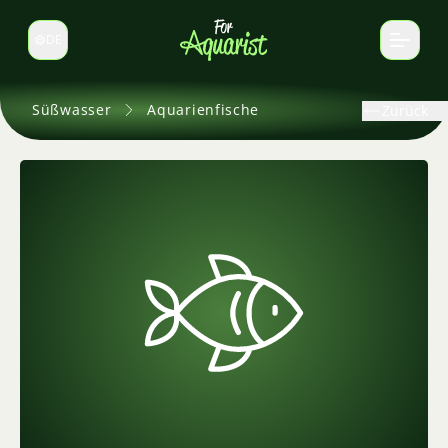
DE
Sprache wechseln
Süßwasser
Aquarienfische
Zurück