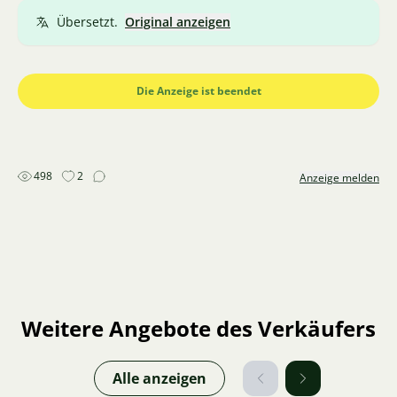
4 Stück 4-5 cm
Übersetzt.
Original anzeigen
Panzerwelse - 1 Stück etwa 12 cm, das andere etwa 80
cm (siehe Foto)
Schnecke "Mörder-Schnecke" - ca. 20 Stück (eine
Die Anzeige ist beendet
hundertprozentige Methode, um überzählige
Schnecken, die mit Pflanzen eingeschleppt wurden,
loszuwerden)
498
2
Anzeige melden
Weitere Angebote des Verkäufers
Alle anzeigen