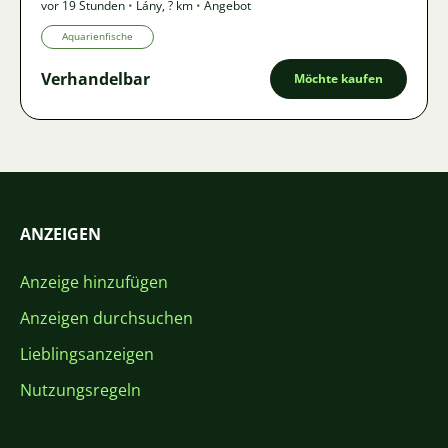
vor 19 Stunden
•
Lány
,
? km
•
Angebot
Aquarienfische
Verhandelbar
Möchte kaufen
ANZEIGEN
Anzeige hinzufügen
Anzeigen durchsuchen
Lieblingsanzeigen
Nutzungsregeln