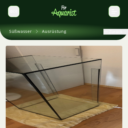
DE
Sprache wechseln
Süßwasser
Ausrüstung
Zurück