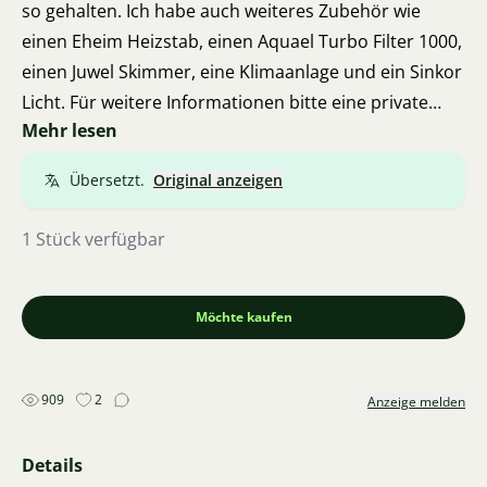
so gehalten. Ich habe auch weiteres Zubehör wie
einen Eheim Heizstab, einen Aquael Turbo Filter 1000,
einen Juwel Skimmer, eine Klimaanlage und ein Sinkor
Licht. Für weitere Informationen bitte eine private
Mehr lesen
Nachricht senden. Ich verkaufe am liebsten alles
zusammen. Praha Barrandov.
Übersetzt.
Original anzeigen
1 Stück verfügbar
Möchte kaufen
909
2
Anzeige melden
Details