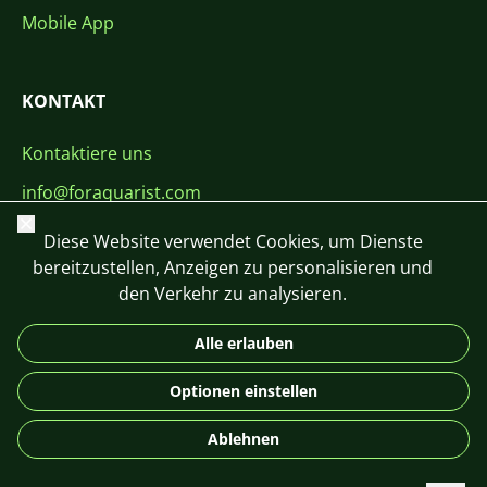
Mobile App
KONTAKT
Kontaktiere uns
info@foraquarist.com
Schließen
+420 603 449 602
Diese Website verwendet Cookies, um Dienste
bereitzustellen, Anzeigen zu personalisieren und
den Verkehr zu analysieren.
Alle erlauben
CS
SK
EN
PL
DE
Optionen einstellen
© 2026 For Aquarist
Ablehnen