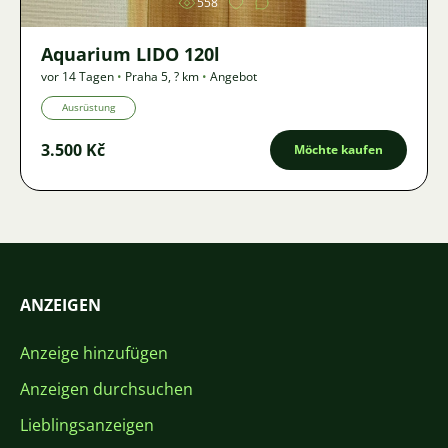
558
Aquarium LIDO 120l
vor 14 Tagen
•
Praha 5
,
? km
•
Angebot
Ausrüstung
3.500 Kč
Möchte kaufen
ANZEIGEN
Anzeige hinzufügen
Anzeigen durchsuchen
Lieblingsanzeigen