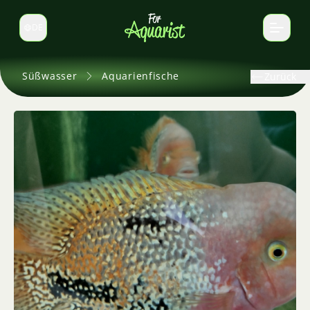
DE
Sprache wechseln
Süßwasser
Aquarienfische
Zurück