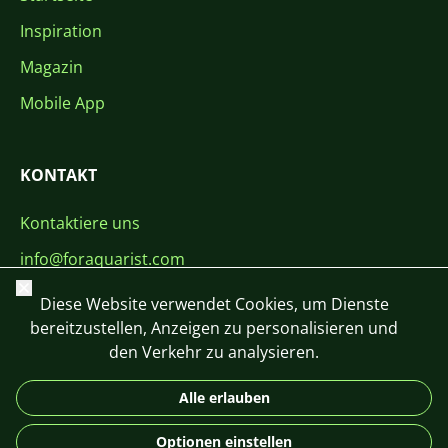
Inspiration
Magazin
Mobile App
KONTAKT
Kontaktiere uns
info@foraquarist.com
Schließen
+420 603 449 602
Diese Website verwendet Cookies, um Dienste
bereitzustellen, Anzeigen zu personalisieren und
den Verkehr zu analysieren.
Alle erlauben
CS
SK
EN
PL
DE
Optionen einstellen