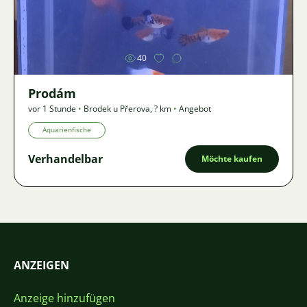
Bild
40
Prodám
vor 1 Stunde
•
Brodek u Přerova
,
? km
•
Angebot
Aquarienfische
Verhandelbar
Möchte kaufen
ANZEIGEN
Anzeige hinzufügen