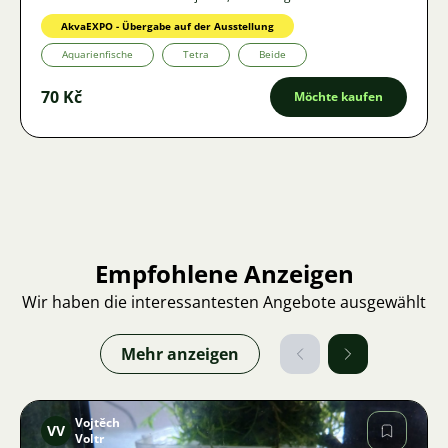
AkvaEXPO - Übergabe auf der Ausstellung
Aquarienfische
Tetra
Beide
70 Kč
Möchte kaufen
Empfohlene Anzeigen
Wir haben die interessantesten Angebote ausgewählt
Mehr anzeigen
Vojtěch
VV
Voltr