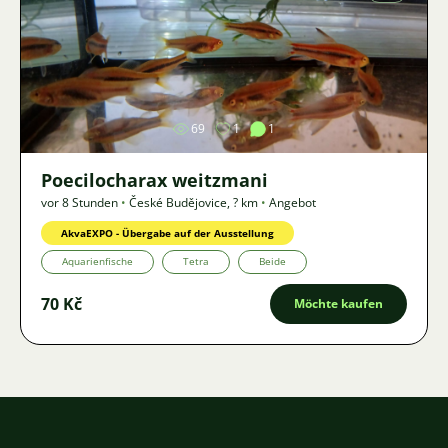
Bild
69
1
1
Poecilocharax weitzmani
vor 8 Stunden
•
České Budějovice
,
? km
•
Angebot
AkvaEXPO - Übergabe auf der Ausstellung
Aquarienfische
Tetra
Beide
70 Kč
Möchte kaufen