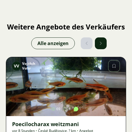
Weitere Angebote des Verkäufers
Alle anzeigen
Vojtěch
VV
Voltr
Bild
69
1
1
Poecilocharax weitzmani
vor 8 Stunden
•
České Budějovice
,
? km
•
Angebot