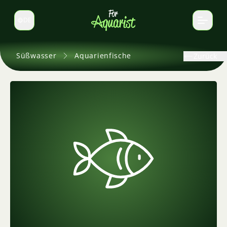
DE
Sprache wechseln
Süßwasser
Aquarienfische
Zurück