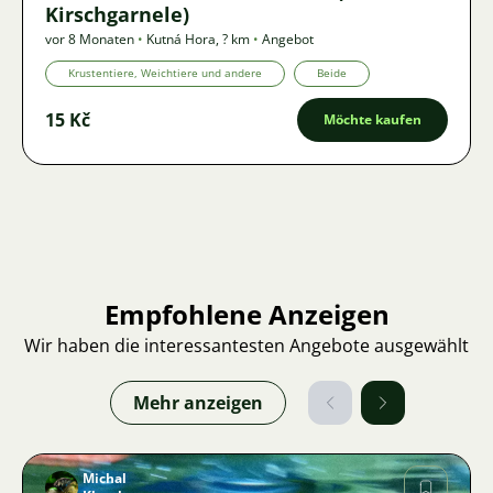
Kirschgarnele)
vor 8 Monaten
•
Kutná Hora
,
? km
•
Angebot
Krustentiere, Weichtiere und andere
Beide
15 Kč
Möchte kaufen
Empfohlene Anzeigen
Wir haben die interessantesten Angebote ausgewählt
Mehr anzeigen
Michal