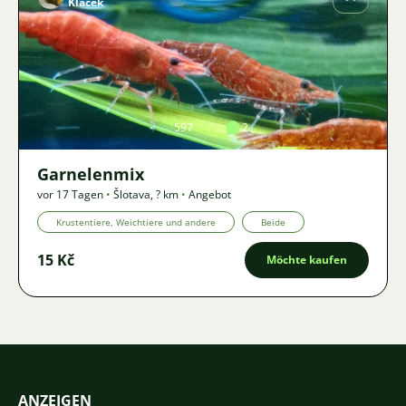
Klacek
Bild
597
2
Garnelenmix
vor 17 Tagen
•
Šlotava
,
? km
•
Angebot
Krustentiere, Weichtiere und andere
Beide
15 Kč
Möchte kaufen
ANZEIGEN