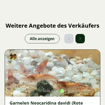
Weitere Angebote des Verkäufers
Alle anzeigen
Jiří
Svoboda
Bild
6220
4
4
Garnelen Neocaridina davidi (Rote