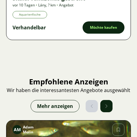
vor 10 Tagen
•
Lány
,
? km
•
Angebot
Aquarienfische
Verhandelbar
Möchte kaufen
Empfohlene Anzeigen
Wir haben die interessantesten Angebote ausgewählt
Mehr anzeigen
Adam
AM
Molin