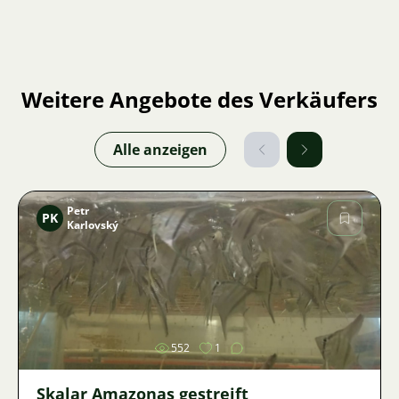
Weitere Angebote des Verkäufers
Alle anzeigen
Petr
PK
Karlovský
Bild
552
1
Skalar Amazonas gestreift