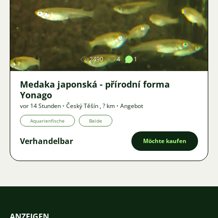
Bild
2490
4
1
Medaka japonská - přírodní forma
Yonago
vor 14 Stunden
•
Český Těšín
,
? km
•
Angebot
Aquarienfische
Beide
Verhandelbar
Möchte kaufen
ANZEIGEN