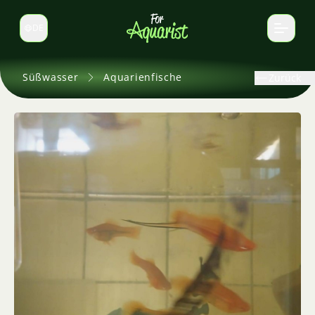
DE
Sprache wechseln
Süßwasser
Aquarienfische
Zurück