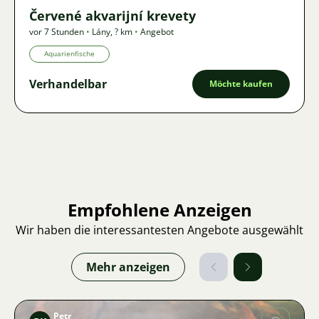
Červené akvarijní krevety
vor 7 Stunden
•
Lány
,
? km
•
Angebot
Aquarienfische
Verhandelbar
Möchte kaufen
Empfohlene Anzeigen
Wir haben die interessantesten Angebote ausgewählt
Mehr anzeigen
Petr