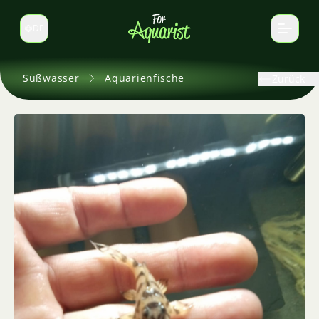
DE
Sprache wechseln
Süßwasser
Aquarienfische
Zurück