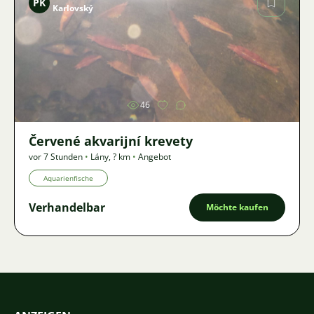
PK
Karlovský
Bild
46
Červené akvarijní krevety
vor 7 Stunden
•
Lány
,
? km
•
Angebot
Aquarienfische
Verhandelbar
Möchte kaufen