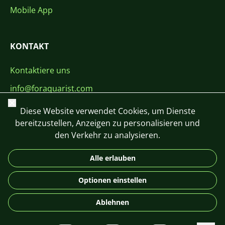
Mobile App
KONTAKT
Kontaktiere uns
info@foraquarist.com
Schließen
+420 603 449 602
Diese Website verwendet Cookies, um Dienste
bereitzustellen, Anzeigen zu personalisieren und
den Verkehr zu analysieren.
Alle erlauben
CS
SK
EN
PL
DE
Optionen einstellen
© 2026 For Aquarist
Ablehnen