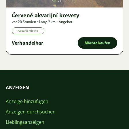
51
Červené akvarijní krevety
vor 20 Stunden
•
Lány
,
? km
•
Angebot
Aquarienfische
Verhandelbar
Möchte kaufen
ANZEIGEN
Anzeige hinzufügen
Anzeigen durchsuchen
Lieblingsanzeigen