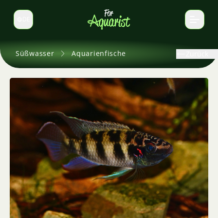
DE
Sprache wechseln
Süßwasser
Aquarienfische
Zurück