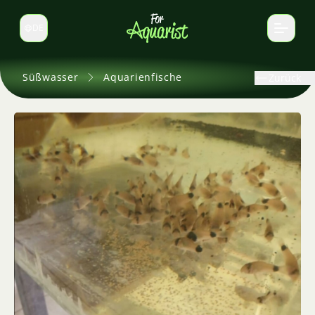
DE
Sprache wechseln
Süßwasser
Aquarienfische
Zurück