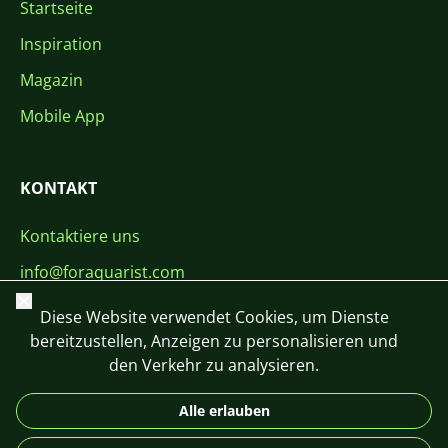
Startseite
Inspiration
Magazin
Mobile App
KONTAKT
Kontaktiere uns
info@foraquarist.com
Schließen
+420 603 449 602
Diese Website verwendet Cookies, um Dienste
bereitzustellen, Anzeigen zu personalisieren und
den Verkehr zu analysieren.
Alle erlauben
CS
SK
EN
PL
DE