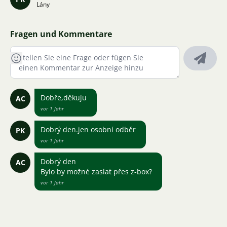
Lány
Fragen und Kommentare
Dobře,děkuju
AC
vor 1 Jahr
Dobrý den.jen osobní odběr
PK
vor 1 Jahr
Dobrý den
AC
Bylo by možné zaslat přes z-box?
vor 1 Jahr