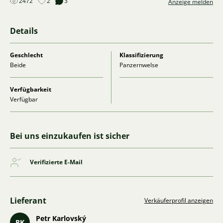
2472
2
3
Anzeige melden
Details
Geschlecht
Klassifizierung
Beide
Panzernwelse
Verfügbarkeit
Verfügbar
Bei uns einzukaufen ist sicher
Verifizierte E-Mail
Lieferant
Verkäuferprofil anzeigen
Petr Karlovský
PK