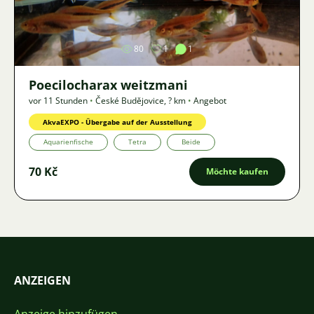
Bild
80
1
1
Poecilocharax weitzmani
vor 11 Stunden
•
České Budějovice
,
? km
•
Angebot
AkvaEXPO - Übergabe auf der Ausstellung
Aquarienfische
Tetra
Beide
70 Kč
Möchte kaufen
ANZEIGEN