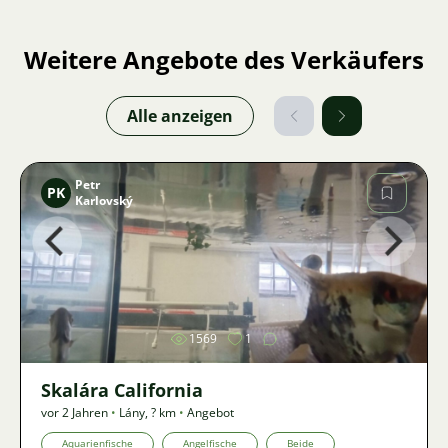
Weitere Angebote des Verkäufers
Alle anzeigen
Petr
PK
Karlovský
Bild
1569
1
Skalára California
vor 2 Jahren
•
Lány
,
? km
•
Angebot
Aquarienfische
Angelfische
Beide