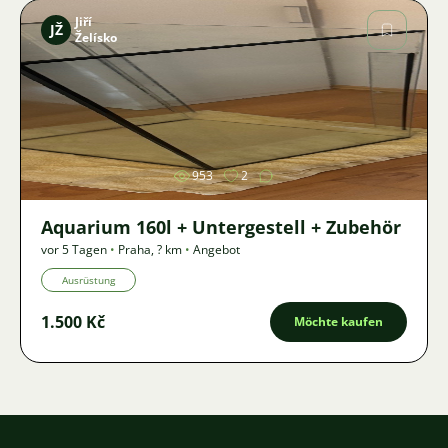
Jiří
JŽ
Želísko
Bild
953
2
Aquarium 160l + Untergestell + Zubehör
vor 5 Tagen
•
Praha
,
? km
•
Angebot
Ausrüstung
1.500 Kč
Möchte kaufen