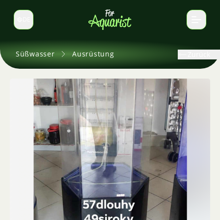
DE
Sprache wechseln
Süßwasser
Ausrüstung
Zurück