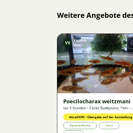
Weitere Angebote de
Vojtěch
VV
Voltr
Bild
39
Poecilocharax weitzmani
vor 5 Stunden
•
České Budějovice
,
? km
•
Angebot
AkvaEXPO - Übergabe auf der Ausstellung
Aquarienfische
Tetra