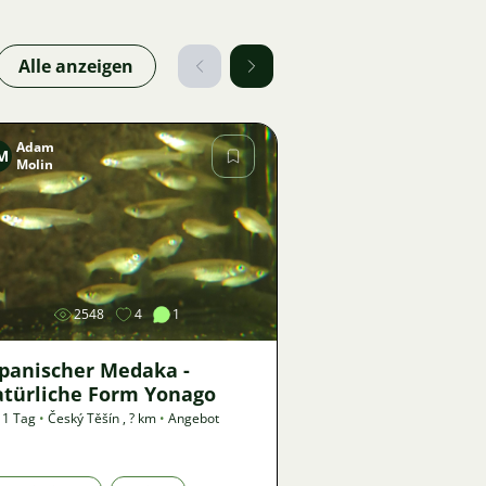
Alle anzeigen
Adam
M
Molin
Bild
2548
4
1
apanischer Medaka -
atürliche Form Yonago
 1 Tag
•
Český Těšín
,
? km
•
Angebot