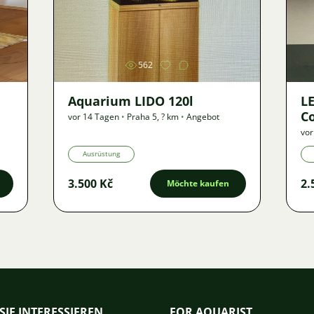
Bild
562
Aquarium LIDO 120l
LE
Co
vor 14 Tagen
•
Praha 5
,
? km
•
Angebot
vor
Ausrüstung
3.500 Kč
2.
Möchte kaufen
SIE INTERESSIEREN
FOR AQUARIST