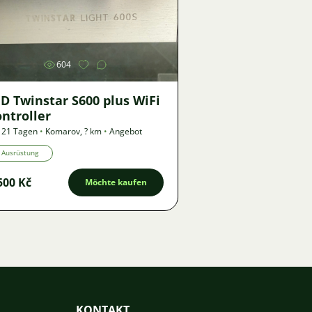
Bild
604
D Twinstar S600 plus WiFi
ntroller
 21 Tagen
•
Komarov
,
? km
•
Angebot
Ausrüstung
500 Kč
Möchte kaufen
KONTAKT