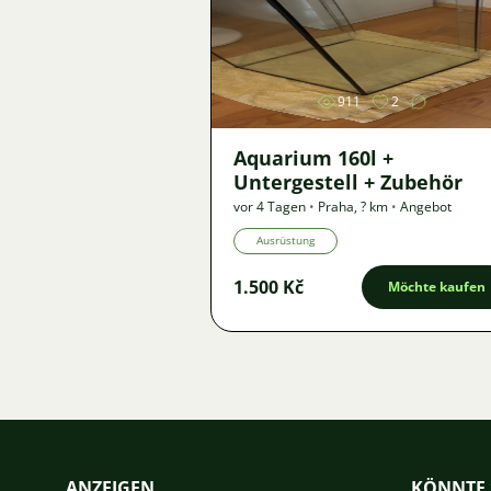
Bild
911
2
Aquarium 160l +
Untergestell + Zubehör
vor 4 Tagen
•
Praha
,
? km
•
Angebot
Ausrüstung
1.500 Kč
Möchte kaufen
ANZEIGEN
KÖNNTE 