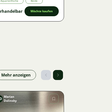
Aquarienfische
Beide
rhandelbar
Möchte kaufen
Mehr anzeigen
Marian
D
Dolinsky