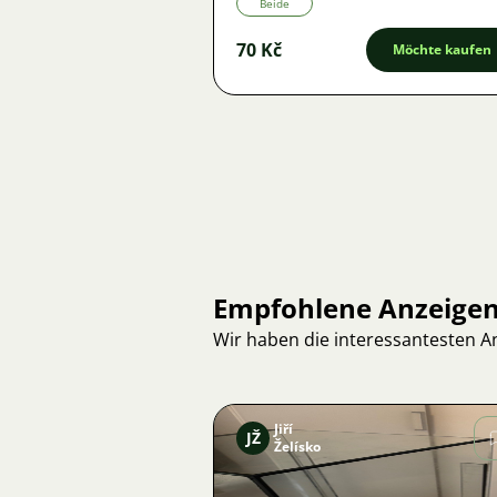
Beide
70 Kč
Möchte kaufen
Empfohlene Anzeige
Wir haben die interessantesten 
Jiří
JŽ
Želísko