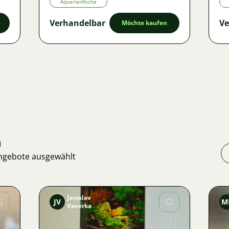
Aquarienfische
Verhandelbar
Ve
Möchte kaufen
n
Angebote ausgewählt
Jaroslav
JV
M
Vaverka