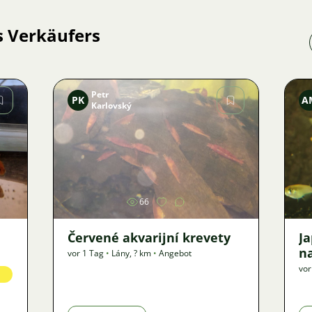
s Verkäufers
Petr
PK
A
Karlovský
Bild
66
Červené akvarijní krevety
J
n
vor 1 Tag
•
Lány
,
? km
•
Angebot
vor