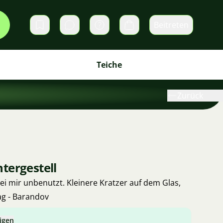
Beitreten
Direktnachrichten
Warenkorb
Teiche
Zurück
tergestell
ei mir unbenutzt. Kleinere Kratzer auf dem Glas,
ag - Barandov
igen