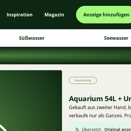
Inspiration
Magazin
Anzeige hinzufügen
Süßwasser
Seewasser
Ausrüstung
Aquarium 54L + Un
Gekauft aus zweiter Hand, b
verkaufe nur als Ganzes. Pr
Übersetzt.
Original anze