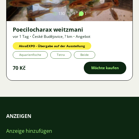
130
1
1
Poecilocharax weitzmani
vor 1 Tag
•
České Budějovice
,
? km
•
Angebot
AkvaEXPO - Übergabe auf der Ausstellung
Aquarienfische
Tetra
Beide
70 Kč
Möchte kaufen
ANZEIGEN
Anzeige hinzufügen