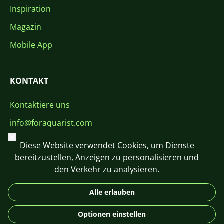
Inspiration
Magazin
Mobile App
KONTAKT
Kontaktiere uns
info@foraquarist.com
Schließen
+420 603 449 602
Diese Website verwendet Cookies, um Dienste
bereitzustellen, Anzeigen zu personalisieren und
den Verkehr zu analysieren.
Alle erlauben
CS
SK
EN
PL
DE
Optionen einstellen
© 2026 For Aquarist