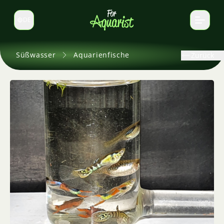
DE
Sprache wechseln
Süßwasser
Aquarienfische
Zurück