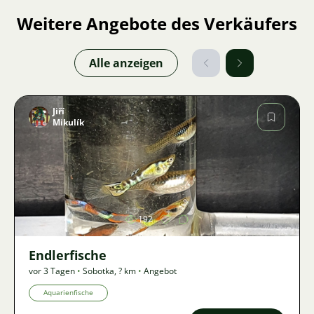
Weitere Angebote des Verkäufers
Alle anzeigen
Jiří
Mikulík
Bild
192
Endlerfische
vor 3 Tagen
•
Sobotka
,
? km
•
Angebot
Aquarienfische