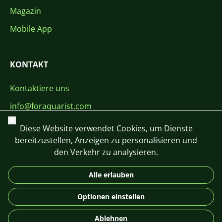
Magazin
Mobile App
KONTAKT
Kontaktiere uns
info@foraquarist.com
Schließen
+420 603 449 602
Diese Website verwendet Cookies, um Dienste
bereitzustellen, Anzeigen zu personalisieren und
den Verkehr zu analysieren.
Alle erlauben
CS
SK
EN
PL
DE
Optionen einstellen
© 2026 For Aquarist
Ablehnen