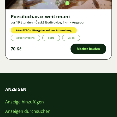
86
1
1
Poecilocharax weitzmani
vor 19 Stunden
•
České Budějovice
,
? km
•
Angebot
AkvaEXPO - Übergabe auf der Ausstellung
Aquarienfische
Tetra
Beide
70 Kč
Möchte kaufen
ANZEIGEN
Anzeige hinzufügen
Anzeigen durchsuchen