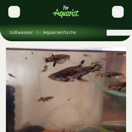
DE
Sprache wechseln
Süßwasser
Aquarienfische
Zurück