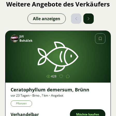
Weitere Angebote des Verkäufers
Alle anzeigen
Jiří
Boháček
Bild
428
Ceratophyllum demersum, Brünn
vor 23 Tagen
•
Brno
,
? km
•
Angebot
Pflanzen
Verhandelbar
Möchte kaufen