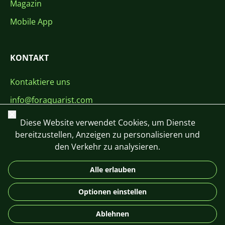
Magazin
Mobile App
KONTAKT
Kontaktiere uns
info@foraquarist.com
Schließen
+420 603 449 602
Diese Website verwendet Cookies, um Dienste
bereitzustellen, Anzeigen zu personalisieren und
den Verkehr zu analysieren.
Alle erlauben
CS
SK
EN
PL
DE
Optionen einstellen
© 2026 For Aquarist
Ablehnen