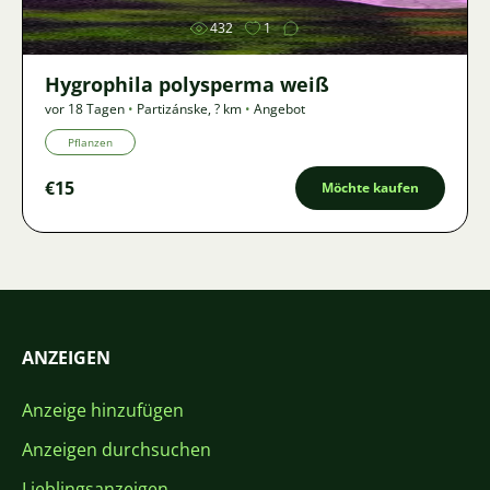
432
1
Hygrophila polysperma weiß
vor 18 Tagen
•
Partizánske
,
? km
•
Angebot
Pflanzen
€15
Möchte kaufen
ANZEIGEN
Anzeige hinzufügen
Anzeigen durchsuchen
Lieblingsanzeigen