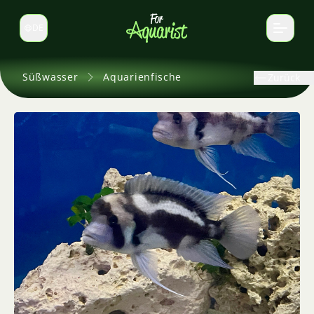
DE
Sprache wechseln
Süßwasser
Aquarienfische
Zurück