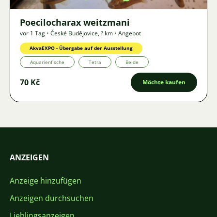
Poecilocharax weitzmani
vor 1 Tag
•
České Budějovice
,
? km
•
Angebot
AkvaEXPO - Übergabe auf der Ausstellung
Aquarienfische
Tetra
Beide
70 Kč
Möchte kaufen
ANZEIGEN
Anzeige hinzufügen
Anzeigen durchsuchen
Lieblingsanzeigen