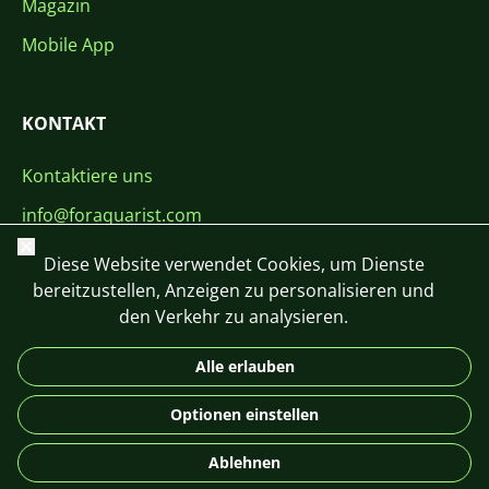
Magazin
Mobile App
KONTAKT
Kontaktiere uns
info@foraquarist.com
Schließen
+420 603 449 602
Diese Website verwendet Cookies, um Dienste
bereitzustellen, Anzeigen zu personalisieren und
den Verkehr zu analysieren.
Alle erlauben
CS
SK
EN
PL
DE
Optionen einstellen
© 2026 For Aquarist
Ablehnen