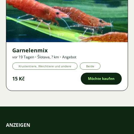
Bild
617
2
Garnelenmix
vor 19 Tagen
•
Šlotava
,
? km
•
Angebot
Krustentiere, Weichtiere und andere
Beide
15 Kč
Möchte kaufen
ANZEIGEN