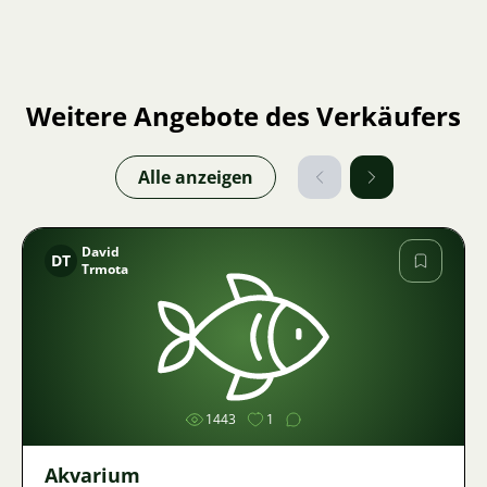
Weitere Angebote des Verkäufers
Alle anzeigen
David
DT
Trmota
Bild
1443
1
Akvarium