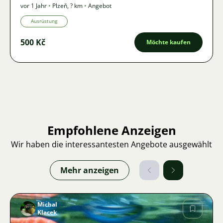
vor 1 Jahr
•
Plzeň
,
? km
•
Angebot
Ausrüstung
500 Kč
Möchte kaufen
Empfohlene Anzeigen
Wir haben die interessantesten Angebote ausgewählt
Mehr anzeigen
Michal
Klacek