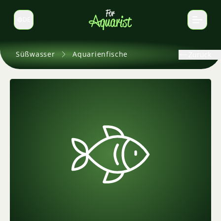
DE
Sprache wechseln
Süßwasser
Aquarienfische
Zurück