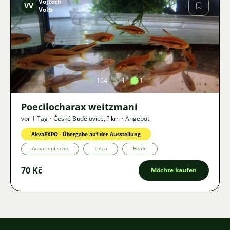
Vojtěch
VV
Voltr
Bild
104
1
1
Poecilocharax weitzmani
vor 1 Tag
•
České Budějovice
,
? km
•
Angebot
AkvaEXPO - Übergabe auf der Ausstellung
Aquarienfische
Tetra
Beide
70 Kč
Möchte kaufen