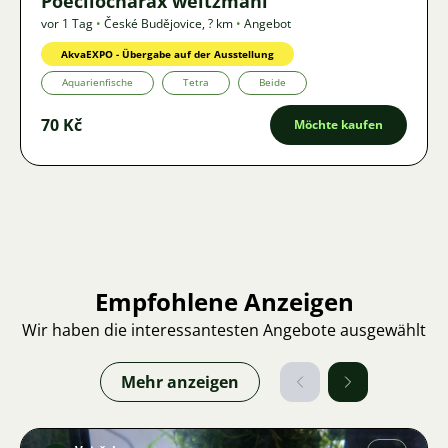
Poecilocharax weitzmani
vor 1 Tag
•
České Budějovice
,
? km
•
Angebot
AkvaEXPO - Übergabe auf der Ausstellung
Aquarienfische
Tetra
Beide
70 Kč
Möchte kaufen
Empfohlene Anzeigen
Wir haben die interessantesten Angebote ausgewählt
Mehr anzeigen