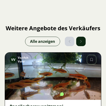
Weitere Angebote des Verkäufers
Alle anzeigen
Vojtěch
VV
Voltr
Bild
104
1
1