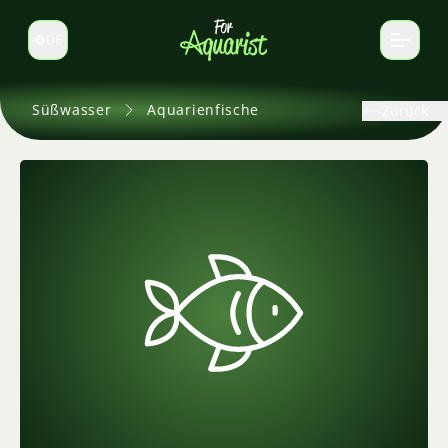
DE
Sprache wechseln
Süßwasser
Aquarienfische
Zurück