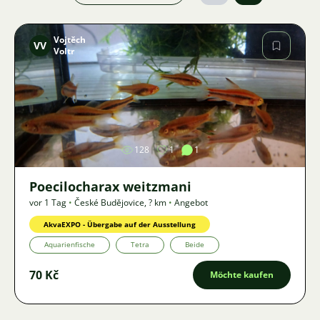
Vojtěch
VV
Voltr
Bild
128
1
1
Poecilocharax weitzmani
vor 1 Tag
•
České Budějovice
,
? km
•
Angebot
AkvaEXPO - Übergabe auf der Ausstellung
Aquarienfische
Tetra
Beide
70 Kč
Möchte kaufen