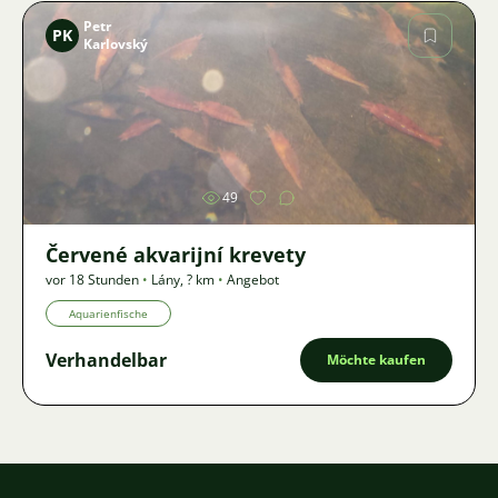
Petr
PK
Karlovský
Bild
49
Červené akvarijní krevety
vor 18 Stunden
•
Lány
,
? km
•
Angebot
Aquarienfische
Verhandelbar
Möchte kaufen