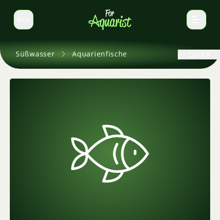
DE
Sprache wechseln
Süßwasser
Aquarienfische
Zurück