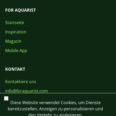
FOR AQUARIST
Startseite
Inspiration
Magazin
Mobile App
KONTAKT
Kontaktiere uns
info@foraquarist.com
Schließen
+420 603 449 602
Diese Website verwendet Cookies, um Dienste
bereitzustellen, Anzeigen zu personalisieren und
den Verkehr zu analysieren.