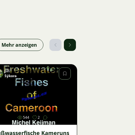
Mehr anzeigen
Jiří
Sýkora
Bild
544
2
üßwasserfische Kameruns