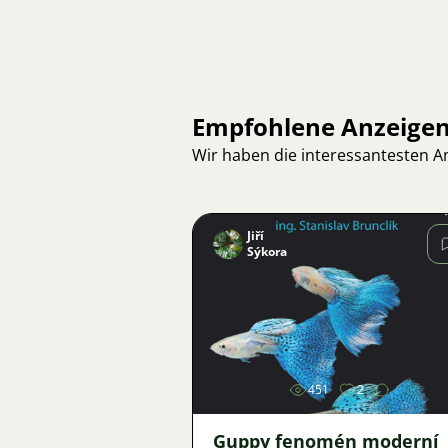
Empfohlene Anzeige
Wir haben die interessantesten 
Jiří
Sýkora
Bild
451
2
Guppy fenomén moderní