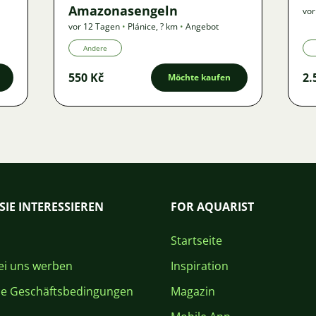
Amazonasengeln
vor
vor 12 Tagen
•
Plánice
,
? km
•
Angebot
Andere
550 Kč
2.
Möchte kaufen
SIE INTERESSIEREN
FOR AQUARIST
Startseite
i uns werben
Inspiration
ne Geschäftsbedingungen
Magazin