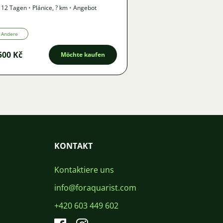
 12 Tagen
•
Plánice
,
? km
•
Angebot
Andere
500 Kč
Möchte kaufen
KONTAKT
Kontaktiere uns
info@foraquarist.com
+420 603 449 602