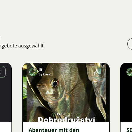
n
Angebote ausgewählt
Jiří
Sýkora
Bild
581
1
Abenteuer mit den
S