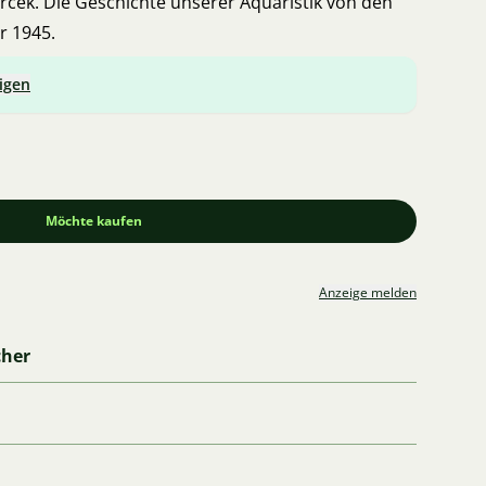
Krček. Die Geschichte unserer Aquaristik von den
r 1945.
igen
Möchte kaufen
Anzeige melden
cher