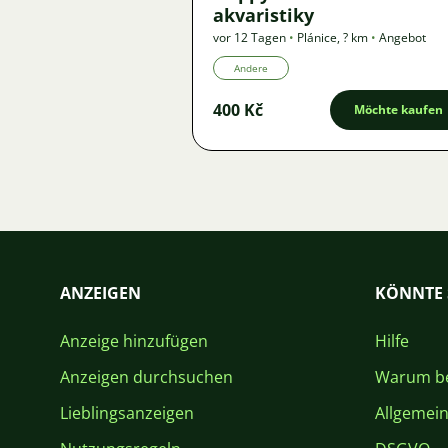
akvaristiky
vor 12 Tagen
•
Plánice
,
? km
•
Angebot
Andere
400 Kč
Möchte kaufen
ANZEIGEN
KÖNNTE 
Anzeige hinzufügen
Hilfe
Anzeigen durchsuchen
Warum be
Lieblingsanzeigen
Allgemei