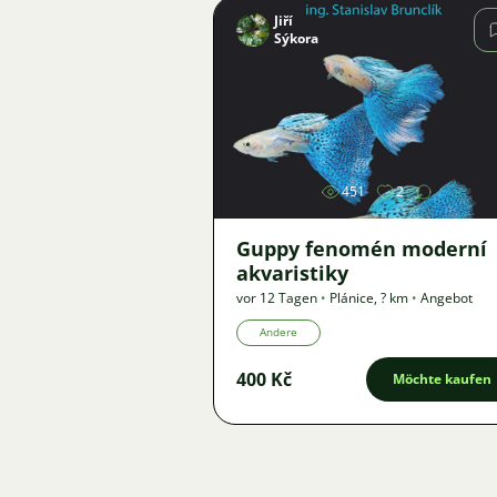
Jiří
Sýkora
Bild
451
2
Guppy fenomén moderní
akvaristiky
vor 12 Tagen
•
Plánice
,
? km
•
Angebot
Andere
400 Kč
Möchte kaufen