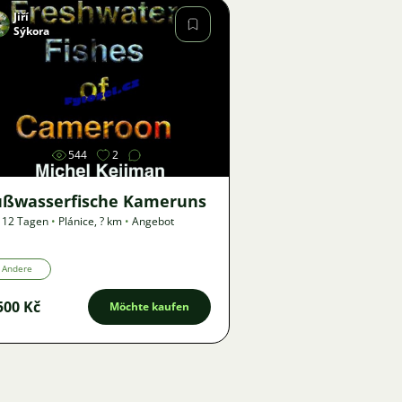
Jiří
Sýkora
Bild
544
2
üßwasserfische Kameruns
 12 Tagen
•
Plánice
,
? km
•
Angebot
Andere
500 Kč
Möchte kaufen