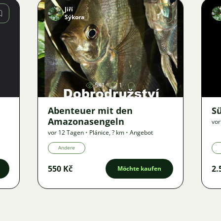
Jiří
Sýkora
Bild
581
1
Abenteuer mit den
S
Amazonasengeln
vor
vor 12 Tagen
•
Plánice
,
? km
•
Angebot
Andere
550 Kč
2.
Möchte kaufen