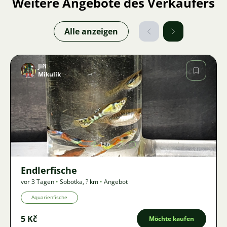
Weitere Angebote des Verkäufers
Alle anzeigen
Jiří
Mikulík
Bild
186
Endlerfische
vor 3 Tagen
•
Sobotka
,
? km
•
Angebot
Aquarienfische
5 Kč
Möchte kaufen