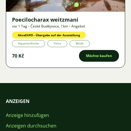
128
1
1
Poecilocharax weitzmani
vor 1 Tag
•
České Budějovice
,
? km
•
Angebot
AkvaEXPO - Übergabe auf der Ausstellung
Aquarienfische
Tetra
Beide
70 Kč
Möchte kaufen
ANZEIGEN
Anzeige hinzufügen
Anzeigen durchsuchen