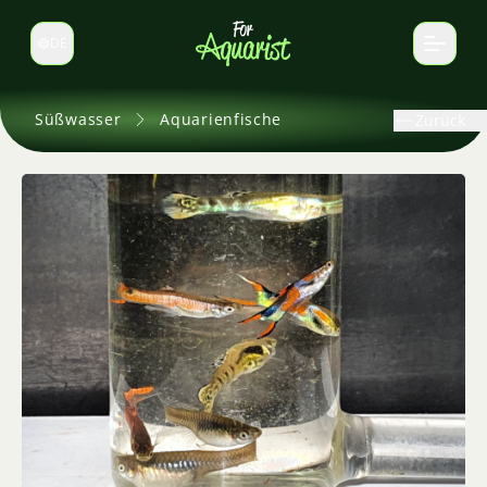
DE
Sprache wechseln
Süßwasser
Aquarienfische
Zurück