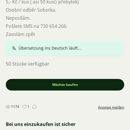
5,- Kč / kus ( asi 50 kusů přebytek)
Osobní odběr Sobotka.
Neposílám.
Pošlete SMS na 730 654 266.
Zavolám zpět
Übersetzung ins Deutsch läuft...
50 Stücke verfügbar
Möchte kaufen
1174
1
Anzeige melden
Bei uns einzukaufen ist sicher