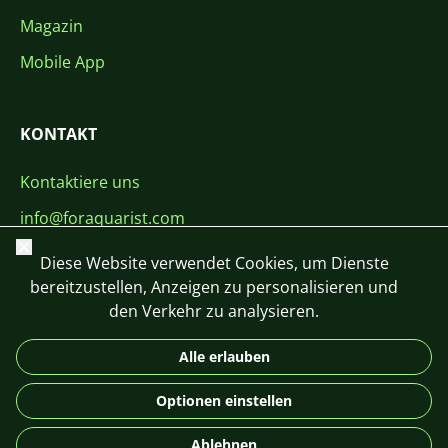
Magazin
Mobile App
KONTAKT
Kontaktiere uns
info@foraquarist.com
Schließen
+420 603 449 602
Diese Website verwendet Cookies, um Dienste
bereitzustellen, Anzeigen zu personalisieren und
den Verkehr zu analysieren.
Alle erlauben
CS
SK
EN
PL
DE
Optionen einstellen
© 2026 For Aquarist
Ablehnen