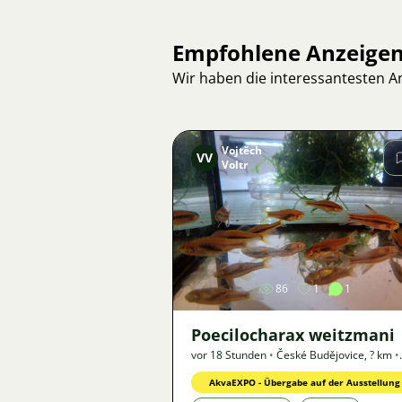
Empfohlene Anzeige
Wir haben die interessantesten 
Vojtěch
VV
Voltr
Bild
86
1
1
Poecilocharax weitzmani
vor 18 Stunden
•
České Budějovice
,
? km
•
Angebot
AkvaEXPO - Übergabe auf der Ausstellung