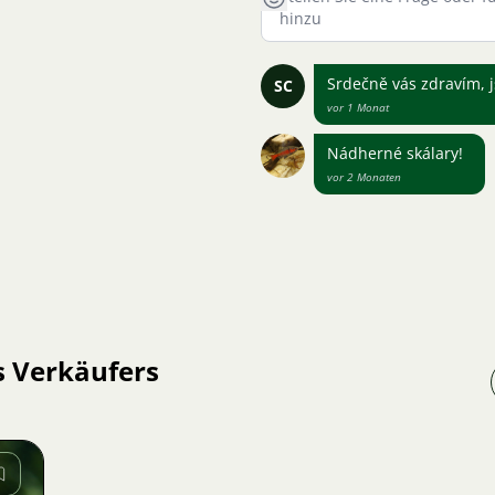
Srdečně vás zdravím, js
SC
vor 1 Monat
Nádherné skálary!
vor 2 Monaten
s Verkäufers