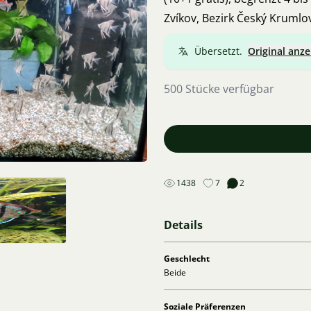
Zvíkov, Bezirk Český Krumlo
Übersetzt.
Original anze
500 Stücke verfügbar
1438
7
2
Details
Geschlecht
Beide
Soziale Präferenzen