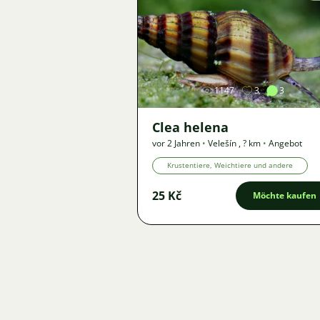
Bild
1147
3
3
Clea helena
vor 2 Jahren
•
Velešín
,
? km
•
Angebot
Krustentiere, Weichtiere und andere
25 Kč
Möchte kaufen