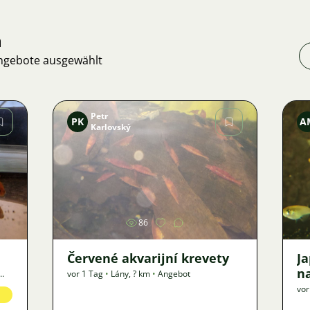
n
Angebote ausgewählt
Petr
PK
A
Karlovský
Bild
86
Červené akvarijní krevety
J
n
vor 1 Tag
•
Lány
,
? km
•
Angebot
vor