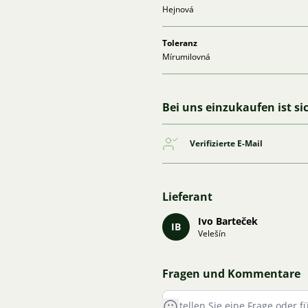
Hejnová
Toleranz
Mírumilovná
Bei uns einzukaufen ist si
Verifizierte E-Mail
Lieferant
Ivo Barteček
IB
Velešín
Fragen und Kommentare