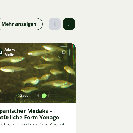
Mehr anzeigen
Adam
M
Molin
Bild
2569
4
1
apanischer Medaka -
atürliche Form Yonago
 2 Tagen
•
Český Těšín
,
? km
•
Angebot