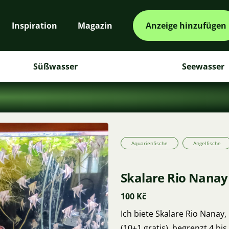
Inspiration
Magazin
Anzeige hinzufügen
Süßwasser
Seewasser
Aquarienfische
Angelfische
Skalare Rio Nanay
100 Kč
Ich biete Skalare Rio Nanay,
(10+1 gratis), begrenzt 4 bi