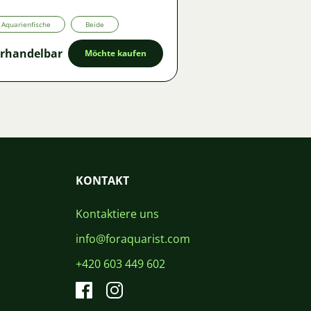
Aquarienfische
Beide
rhandelbar
Möchte kaufen
KONTAKT
Kontaktiere uns
info@foraquarist.com
+420 603 449 602