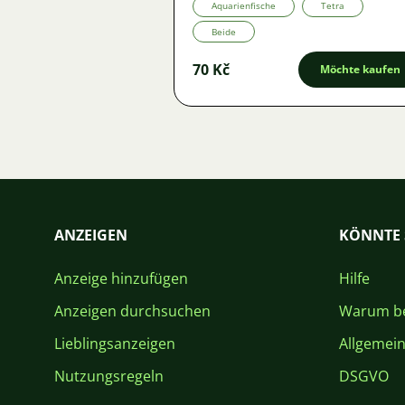
Aquarienfische
Tetra
Beide
70 Kč
Möchte kaufen
ANZEIGEN
KÖNNTE 
Anzeige hinzufügen
Hilfe
Anzeigen durchsuchen
Warum be
Lieblingsanzeigen
Allgemei
Nutzungsregeln
DSGVO