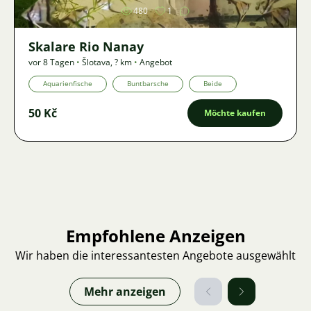
480
1
Skalare Rio Nanay
vor 8 Tagen
•
Šlotava
,
? km
•
Angebot
Aquarienfische
Buntbarsche
Beide
50 Kč
Möchte kaufen
Empfohlene Anzeigen
Wir haben die interessantesten Angebote ausgewählt
Mehr anzeigen