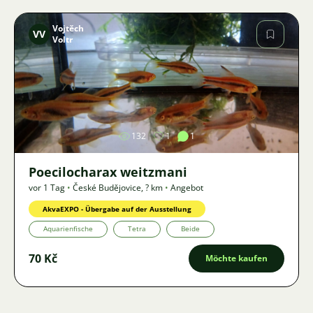
Vojtěch
VV
Voltr
Bild
132
1
1
Poecilocharax weitzmani
vor 1 Tag
•
České Budějovice
,
? km
•
Angebot
AkvaEXPO - Übergabe auf der Ausstellung
Aquarienfische
Tetra
Beide
70 Kč
Möchte kaufen