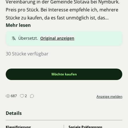
Vereinbarung in der Gemeinde Šlotava bei Nymburk.
Preis pro Stück. Bei Interesse empfehle ich, mehrere
Stücke zu kaufen, da es fast unmöglich ist, das
Mehr lesen
Geschlecht im jungen Alter zu bestimmen. Bei
Abholung von 10 und mehr Stück kostet jedes 400
Übersetzt.
Original anzeigen
CZK.
30 Stücke verfügbar
Möchte kaufen
687
2
Anzeige melden
Details
Klassifizierung
Soziale Präferenzen