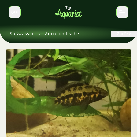
DE
Sprache wechseln
Süßwasser
Aquarienfische
Zurück