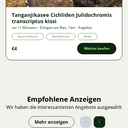
2788
4
Tanganjikasee Cichliden Julidochromis
transcriptus kissi
vor 11 Monaten
•
Ehingen am Ries
,
? km
•
Angebot
Aquarienfische
Buntbarsche
Beide
€4
Möchte kaufen
Empfohlene Anzeigen
Wir haben die interessantesten Angebote ausgewählt
Mehr anzeigen