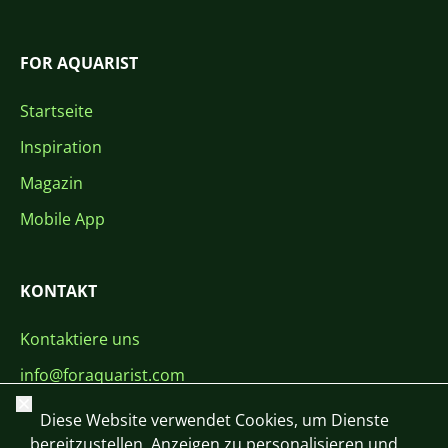
FOR AQUARIST
Startseite
Inspiration
Magazin
Mobile App
KONTAKT
Kontaktiere uns
info@foraquarist.com
Schließen
+420 603 449 602
Diese Website verwendet Cookies, um Dienste
bereitzustellen, Anzeigen zu personalisieren und