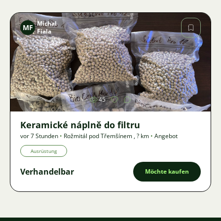
Michal
MF
Fiala
Bild
45
Keramické náplně do filtru
vor 7 Stunden
•
Rožmitál pod Třemšínem
,
? km
•
Angebot
Ausrüstung
Verhandelbar
Möchte kaufen