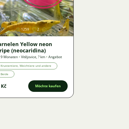
Bild
1259
2
arnelen Yellow neon
ripe (neocaridina)
 9 Monaten
•
Vitějovice
,
? km
•
Angebot
Krustentiere, Weichtiere und andere
Beide
 Kč
Möchte kaufen