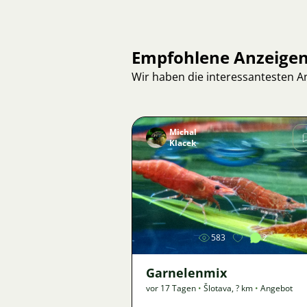
Empfohlene Anzeige
Wir haben die interessantesten 
Michal
Klacek
Bild
583
2
Garnelenmix
vor 17 Tagen
•
Šlotava
,
? km
•
Angebot