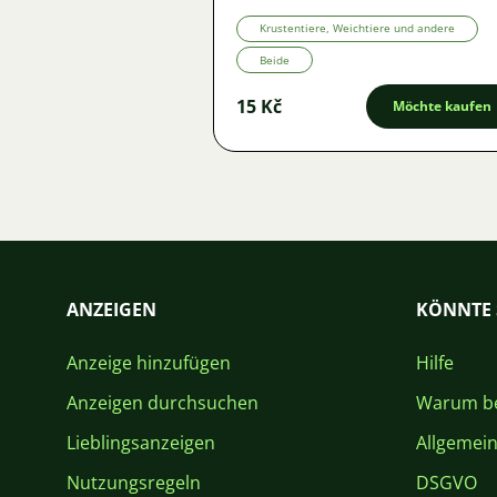
Krustentiere, Weichtiere und andere
Beide
15 Kč
Möchte kaufen
ANZEIGEN
KÖNNTE 
Anzeige hinzufügen
Hilfe
Anzeigen durchsuchen
Warum be
Lieblingsanzeigen
Allgemei
Nutzungsregeln
DSGVO