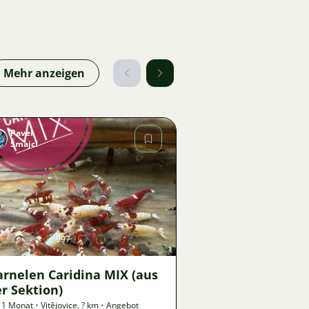
Mehr anzeigen
Pavel
Šmajcl
Bild
997
arnelen Caridina MIX (aus
r Sektion)
 1 Monat
•
Vitějovice
,
? km
•
Angebot