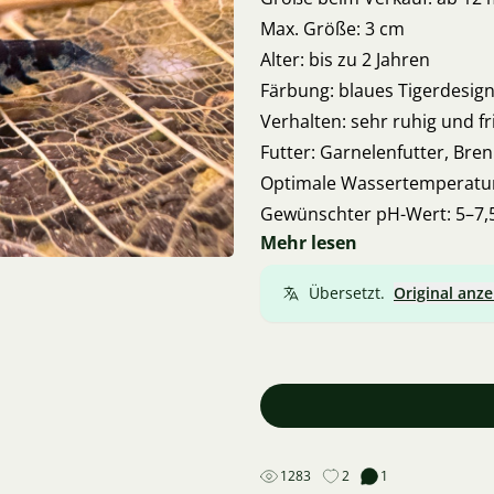
Max. Größe: 3 cm
Alter: bis zu 2 Jahren
Färbung: blaues Tigerdesig
Verhalten: sehr ruhig und fr
Futter: Garnelenfutter, Bren
Optimale Wassertemperatur
Gewünschter pH-Wert: 5–7,
Mehr lesen
Gesamthärte des Wassers: 3
Karbonathärte: 0 bis 3 °
Übersetzt.
Original anze
Zusammenhaltung: ruhige F
Schwierigkeitsgrad der Zucht
1283
2
1