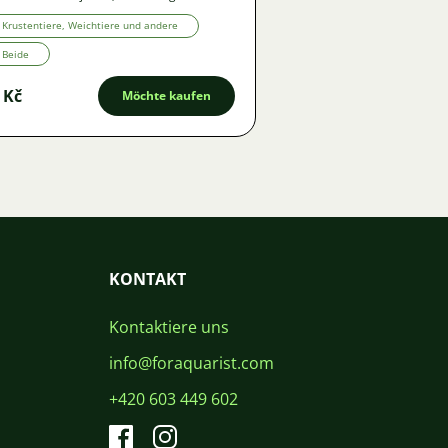
Krustentiere, Weichtiere und andere
Beide
 Kč
Möchte kaufen
KONTAKT
Kontaktiere uns
info@foraquarist.com
+420 603 449 602