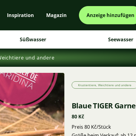
Inspiration
Magazin
Anzeige hinzufügen
Süßwasser
Seewasser
Weichtiere und andere
Krustentiere, Weichtiere und andere
Blaue TIGER Garne
80 Kč
Preis 80 Kč/Stück
Größe beim Verkauf: ab 12