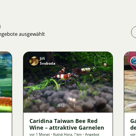
n
Angebote ausgewählt
Jiří
Svoboda
Bild
612
2
Caridina Taiwan Bee Red
G
Wine – attraktive Garnelen
de
vor 1 Monat
•
Kutná Hora
,
? km
•
Angebot
vor