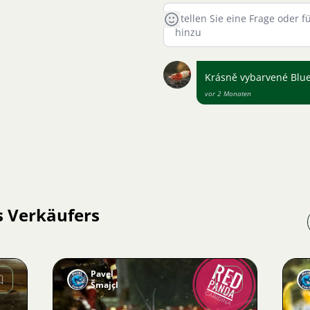
Krásně vybarvené Blue
vor 2 Monaten
s Verkäufers
Pavel
Šmajcl