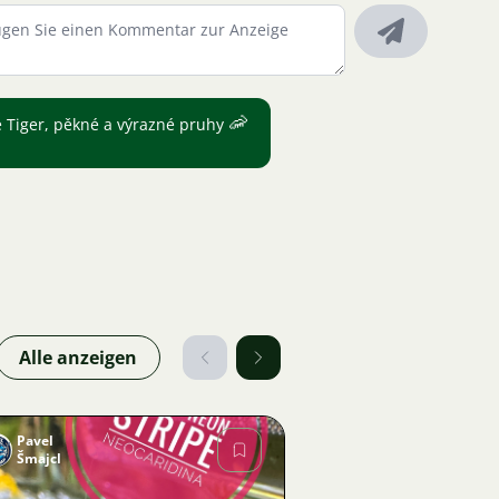
🦐
 Tiger, pěkné a výrazné pruhy
Alle anzeigen
Pavel
Šmajcl