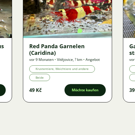
Bild
2591
2
2
us
Red Panda Garnelen
G
(Caridina)
st
vor 9 Monaten
•
Vitějovice
,
? km
•
Angebot
vor
Krustentiere, Weichtiere und andere
Beide
49 Kč
39
Möchte kaufen