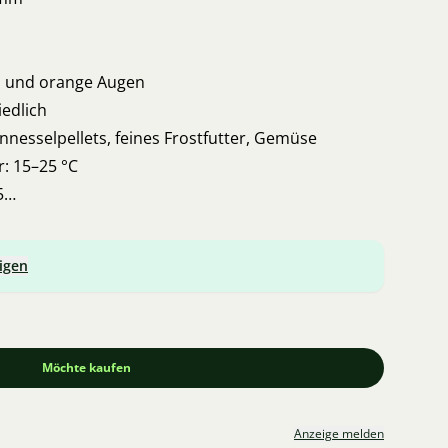
n und orange Augen
iedlich
nnesselpellets, feines Frostfutter, Gemüse
: 15–25 °C
5
 bis 10 °
igen
ische, Zwerggarnelen, Schnecken und Muscheln
: leicht anspruchsvoll
Möchte kaufen
Anzeige melden