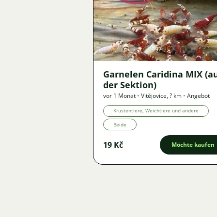
Bild
997
Garnelen Caridina MIX (a
der Sektion)
vor 1 Monat
•
Vitějovice
,
? km
•
Angebot
Krustentiere, Weichtiere und andere
Beide
19 Kč
Möchte kaufen