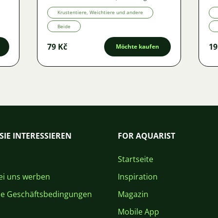
Krustentiere, Weichtiere und andere
Beide
79 Kč
19
Möchte kaufen
SIE INTERESSIEREN
FOR AQUARIST
Startseite
i uns werben
Inspiration
ne Geschäftsbedingungen
Magazin
Mobile App