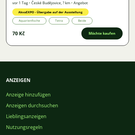
vor 1 Tag
•
České Budějovice
,
? km
•
Angebot
AkvaEXPO - Übergabe auf der Ausstellung
Aquarienfische
Tetra
Beide
70 Kč
Möchte kaufen
ANZEIGEN
Anzeige hinzufügen
Anzeigen durchsuchen
Lieblingsanzeigen
Nutzungsregeln