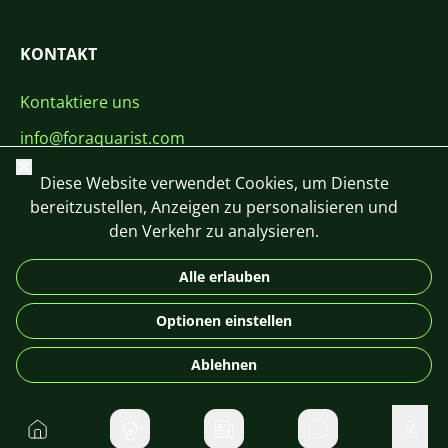
KONTAKT
Kontaktiere uns
info@foraquarist.com
Schließen
+420 603 449 602
Diese Website verwendet Cookies, um Dienste
bereitzustellen, Anzeigen zu personalisieren und
den Verkehr zu analysieren.
Alle erlauben
CS
SK
EN
PL
DE
Optionen einstellen
© 2026 For Aquarist
Ablehnen
Startseite
Direktnachrichte
Benu