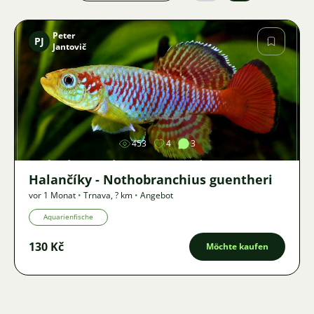
Peter
PJ
Jantovič
Bild
453
4
3
Halančíky - Nothobranchius guentheri
vor 1 Monat
•
Trnava
,
? km
•
Angebot
Aquarienfische
130 Kč
Möchte kaufen