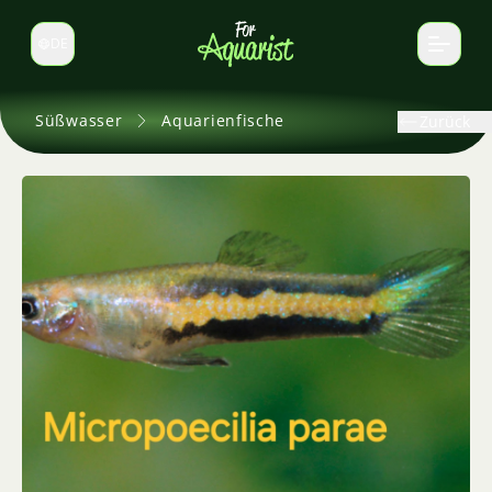
DE
Sprache wechseln
Süßwasser
Aquarienfische
Zurück