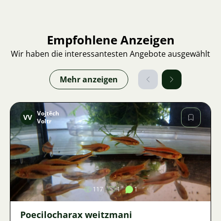
Empfohlene Anzeigen
Wir haben die interessantesten Angebote ausgewählt
Mehr anzeigen
Vojtěch
VV
Voltr
Bild
117
1
1
Poecilocharax weitzmani