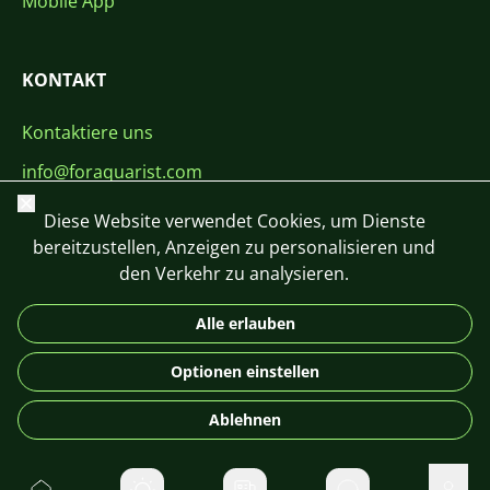
Mobile App
KONTAKT
Kontaktiere uns
info@foraquarist.com
Schließen
+420 603 449 602
Diese Website verwendet Cookies, um Dienste
bereitzustellen, Anzeigen zu personalisieren und
den Verkehr zu analysieren.
Alle erlauben
CS
SK
EN
PL
DE
Optionen einstellen
© 2026 For Aquarist
Ablehnen