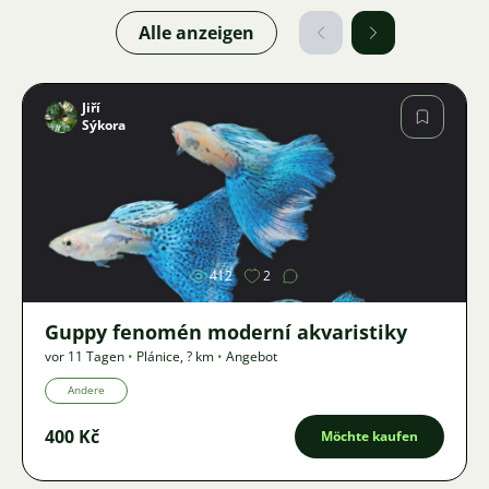
Alle anzeigen
Jiří
Sýkora
Bild
412
2
Guppy fenomén moderní akvaristiky
vor 11 Tagen
•
Plánice
,
? km
•
Angebot
Andere
400 Kč
Möchte kaufen