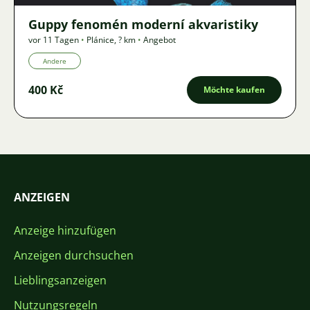
Guppy fenomén moderní akvaristiky
vor 11 Tagen
•
Plánice
,
? km
•
Angebot
Andere
400 Kč
Möchte kaufen
ANZEIGEN
Anzeige hinzufügen
Anzeigen durchsuchen
Lieblingsanzeigen
Nutzungsregeln